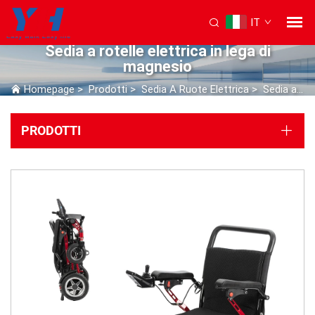
IT
Sedia a rotelle elettrica in lega di
magnesio
Homepage
>
Prodotti
>
Sedia A Ruote Elettrica
>
Sedia a rotelle elettrica in lega di magnesio
PRODOTTI