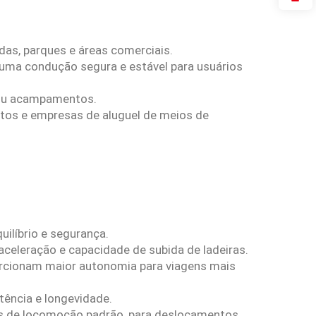
adas, parques e áreas comerciais.
 uma condução segura e estável para usuários
s ou acampamentos.
ortos e empresas de aluguel de meios de
uilíbrio e segurança.
eleração e capacidade de subida de ladeiras.
orcionam maior autonomia para viagens mais
tência e longevidade.
ers de locomoção padrão, para deslocamentos