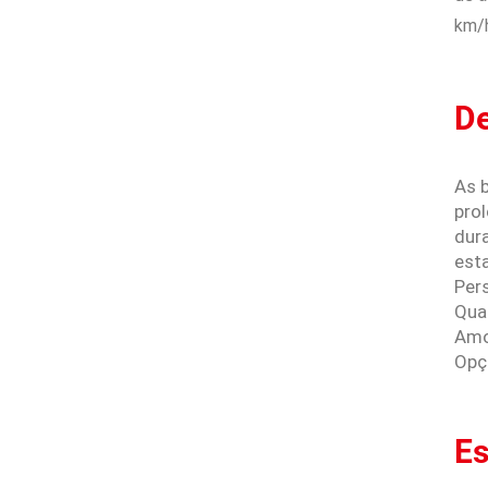
km/h
De
As 
pro
dur
esta
Per
Qua
Amo
Opç
Es