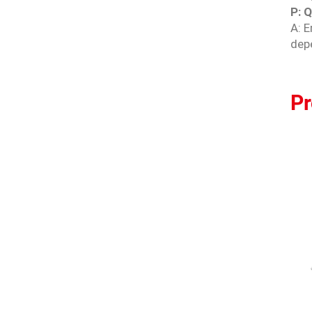
P: 
A: 
dep
P