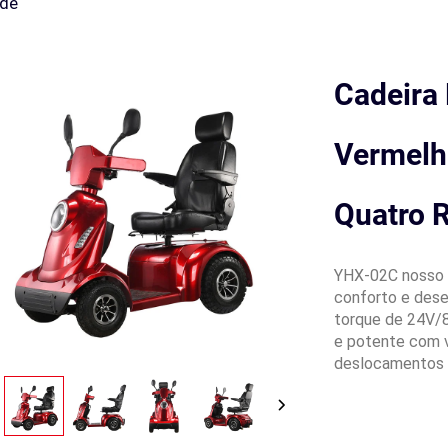
ade
Cadeira 
Vermelh
Quatro 
YHX-02C nosso S
conforto e dese
torque de 24V/
e potente com v
deslocamentos di