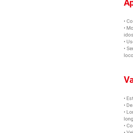
Ap
• Co
• M
ido
• U
• Se
loc
V
• Es
• D
• L
lon
• C
• V