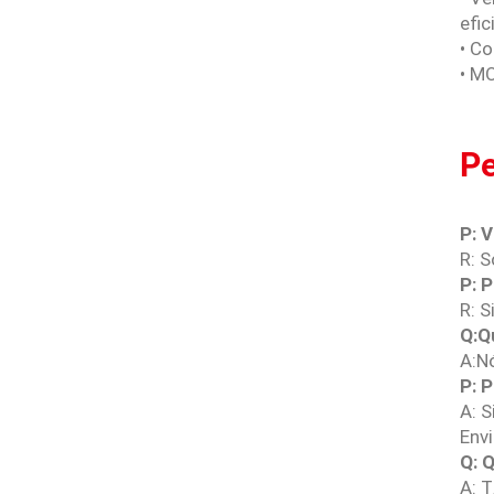
efic
• C
• M
Pe
P: 
R: 
P: 
R: S
Q:Q
A:N
P: 
A: 
Env
Q: 
A: T