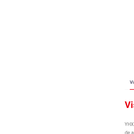
Vi
Vi
YHX-
de a