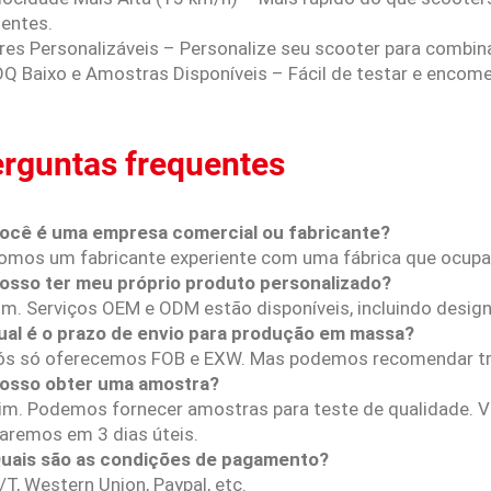
ientes.
ores Personalizáveis – Personalize seu scooter para combin
OQ Baixo e Amostras Disponíveis – Fácil de testar e enco
rguntas frequentes
Você é uma empresa comercial ou fabricante?
Somos um fabricante experiente com uma fábrica que ocup
Posso ter meu próprio produto personalizado?
im. Serviços OEM e ODM estão disponíveis, incluindo design
ual é o prazo de envio para produção em massa?
ós só oferecemos FOB e EXW. Mas podemos recomendar tra
Posso obter uma amostra?
Sim. Podemos fornecer amostras para teste de qualidade. Vo
iaremos em 3 dias úteis.
Quais são as condições de pagamento?
/T, Western Union, Paypal, etc.