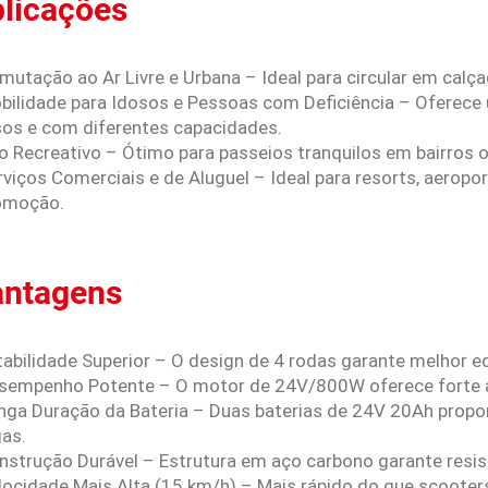
licações
mutação ao Ar Livre e Urbana – Ideal para circular em calç
obilidade para Idosos e Pessoas com Deficiência – Oferece
sos e com diferentes capacidades.
so Recreativo – Ótimo para passeios tranquilos em bairro
rviços Comerciais e de Aluguel – Ideal para resorts, aerop
omoção.
antagens
tabilidade Superior – O design de 4 rodas garante melhor eq
esempenho Potente – O motor de 24V/800W oferece forte ac
onga Duração da Bateria – Duas baterias de 24V 20Ah prop
gas.
onstrução Durável – Estrutura em aço carbono garante resis
elocidade Mais Alta (15 km/h) – Mais rápido do que scoot