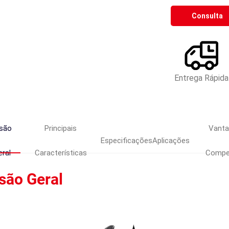
Consulta
Entrega Rápida
isão
Principais
Vant
Especificações
Aplicações
eral
Características
Compet
são Geral