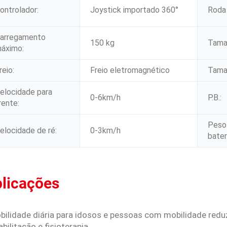
ontrolador:
Joystick importado 360°
Roda 
arregamento
150 kg
Tama
áximo:
reio:
Freio eletromagnético
Tama
elocidade para
0-6km/h
P.B.:
rente:
Peso 
elocidade de ré:
0-3km/h
bateri
licações
obilidade diária para idosos e pessoas com mobilidade redu
abilitação e fisioterapia