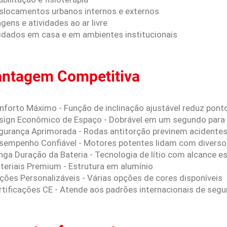
eslocamentos urbanos internos e externos
agens e atividades ao ar livre
uidados em casa e em ambientes institucionais
ntagem Competitiva
onforto Máximo - Função de inclinação ajustável reduz pont
esign Econômico de Espaço - Dobrável em um segundo para t
egurança Aprimorada - Rodas antitorção previnem acidente
esempenho Confiável - Motores potentes lidam com diverso
nga Duração da Bateria - Tecnologia de lítio com alcance e
teriais Premium - Estrutura em alumínio
ções Personalizáveis - Várias opções de cores disponíveis
rtificações CE - Atende aos padrões internacionais de seg