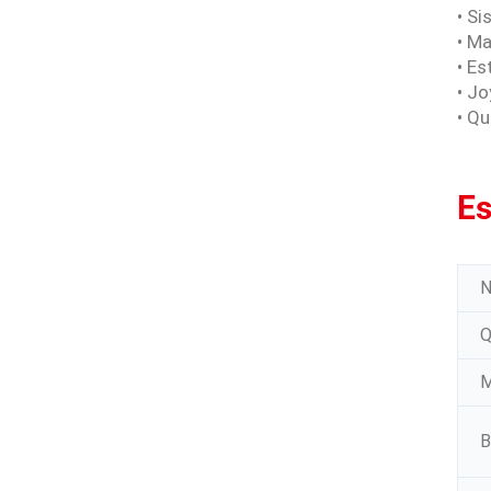
• S
• M
• E
• Jo
• Q
Es
N
Q
M
B