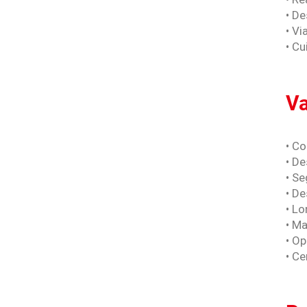
• D
• Vi
• C
Va
• C
• D
• S
• D
• Lo
• Ma
• Op
• Ce