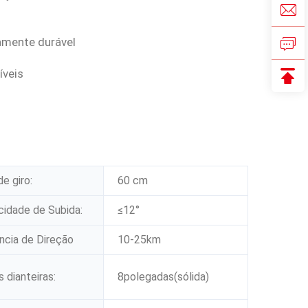
amente durável
íveis
de giro:
60 cm
idade de Subida:
≤12°
ncia de Direção
10-25km
 dianteiras:
8polegadas(sólida)