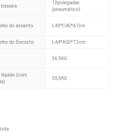
12polegadas
traseira:
(pneumático)
nho do assento:
L45*C45*A7cm
nho do Encosto:
L44*A50*T2cm
36.5KG
líquido (com
30,5KG
a):
zida