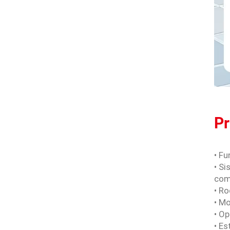
Pr
• Fu
• S
com
• Ro
• M
• O
• E