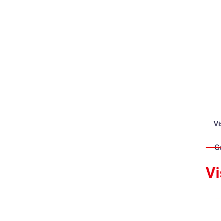
V
G
Vi