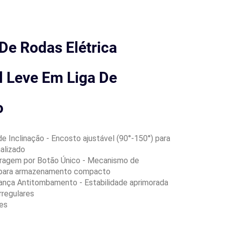
De Rodas Elétrica
l Leve Em Liga De
o
e Inclinação - Encosto ajustável (90°-150°) para
alizado
ragem por Botão Único - Mecanismo de
 para armazenamento compacto
ança Antitombamento - Estabilidade aprimorada
rregulares
es