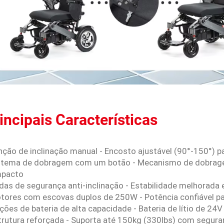
incipais Características
nção de inclinação manual - Encosto ajustável (90°-150°) 
istema de dobragem com um botão - Mecanismo de dobra
pacto
das de segurança anti-inclinação - Estabilidade melhorada 
otores com escovas duplos de 250W - Potência confiável p
pções de bateria de alta capacidade - Bateria de lítio de 
strutura reforçada - Suporta até 150kg (330lbs) com segur