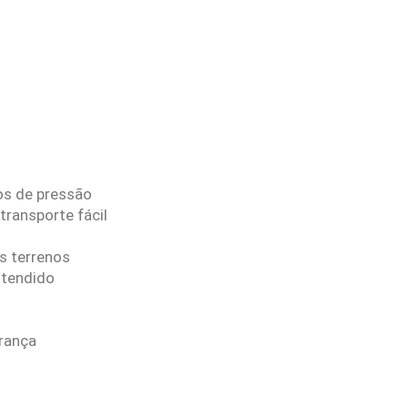
os de pressão
ransporte fácil
s
s terrenos
stendido
urança