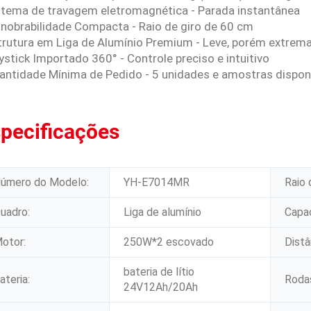
istema de travagem eletromagnética - Parada instantânea
anobrabilidade Compacta - Raio de giro de 60 cm
strutura em Liga de Alumínio Premium - Leve, porém extrem
ystick Importado 360° - Controle preciso e intuitivo
uantidade Mínima de Pedido - 5 unidades e amostras dispon
pecificações
úmero do Modelo:
YH-E7014MR
Raio 
uadro:
Liga de alumínio
Capac
otor:
250W*2 escovado
Distâ
bateria de lítio
ateria:
Rodas
24V12Ah/20Ah