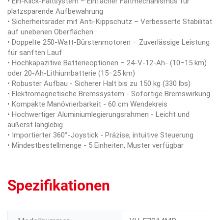
• Ein-Klick-Faltsystem – Einfacher Faltmechanismus für
platzsparende Aufbewahrung
• Sicherheitsräder mit Anti-Kippschutz – Verbesserte Stabilität
auf unebenen Oberflächen
• Doppelte 250-Watt-Bürstenmotoren – Zuverlässige Leistung
für sanften Lauf
• Hochkapazitive Batterieoptionen – 24-V-12-Ah- (10–15 km)
oder 20-Ah-Lithiumbatterie (15–25 km)
• Robuster Aufbau - Sicherer Halt bis zu 150 kg (330 lbs)
• Elektromagnetische Bremssystem - Sofortige Bremswirkung
• Kompakte Manövrierbarkeit - 60 cm Wendekreis
• Hochwertiger Aluminiumlegierungsrahmen - Leicht und
äußerst langlebig
• Importierter 360°-Joystick - Präzise, intuitive Steuerung
• Mindestbestellmenge - 5 Einheiten, Muster verfügbar
Spezifikationen