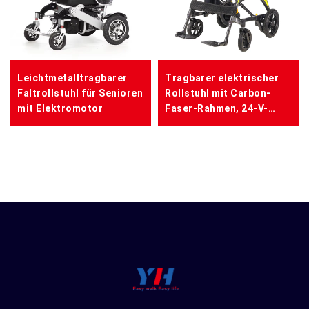
Leichtmetalltragbarer
Tragbarer elektrischer
Faltrollstuhl für Senioren
Rollstuhl mit Carbon-
mit Elektromotor
Faser-Rahmen, 24-V-
Lithium-Akku,
leichtgewichtig und
klappbar