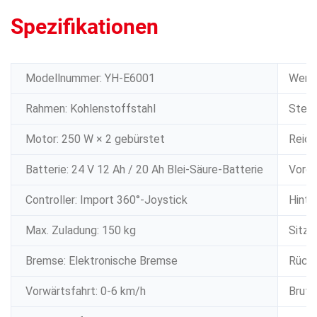
Spezifikationen
Modellnummer: YH-E6001
Wende
Rahmen: Kohlenstoffstahl
Steig
Motor: 250 W × 2 gebürstet
Reich
Batterie: 24 V 12 Ah / 20 Ah Blei-Säure-Batterie
Vorde
Controller: Import 360°-Joystick
Hinte
Max. Zuladung: 150 kg
Sitzg
Bremse: Elektronische Bremse
Rücke
Vorwärtsfahrt: 0-6 km/h
Brutt