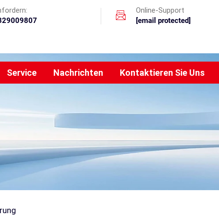
nfordern:
Online-Support
329009807
[email protected]
Service
Nachrichten
Kontaktieren Sie Uns
erung