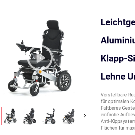
Leichtg
Alumini
Klapp-Si
Lehne U
Verstellbare Rü
für optimalen K
Faltbares Geste
einfache Aufbe
Anti-Kippsystem
Flächen für max