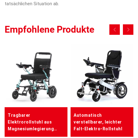
tatsächlichen Situation ab.
Empfohlene Produkte
Tragbarer
Automatisch
Elektrorollstuhl aus
verstellbarer, leichter
Magnesiumlegierung
Falt-Elektro-Rollstuhl
GRÜN