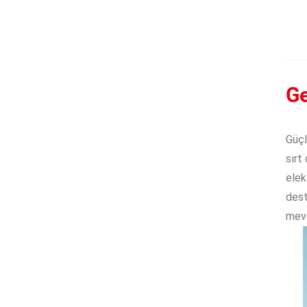
Ge
Güçl
sırt
elek
dest
mevc