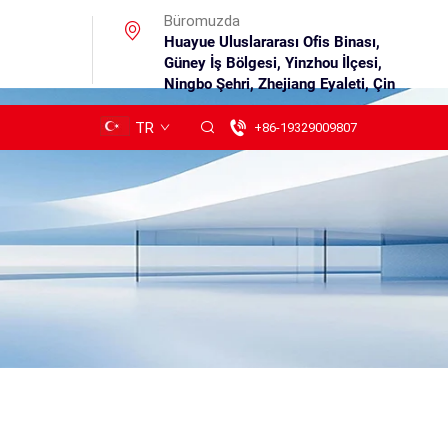
Büromuzda
Huayue Uluslararası Ofis Binası,
Güney İş Bölgesi, Yinzhou İlçesi,
Ningbo Şehri, Zhejiang Eyaleti, Çin
TR
+86-19329009807