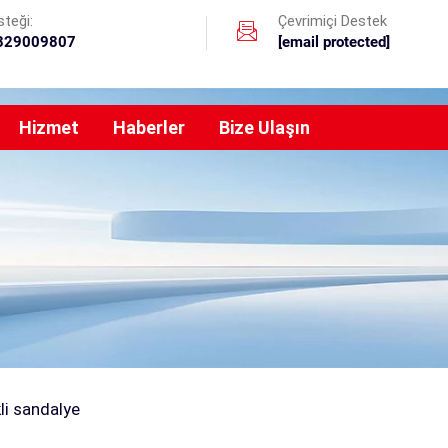
teği:
Çevrimiçi Destek
329009807
[email protected]
Hizmet
Haberler
Bize Ulaşın
li sandalye