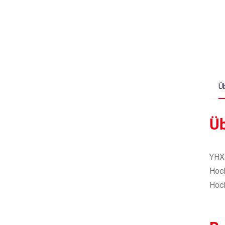
Ü
Üb
YHX-
Hoch
Höch