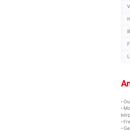
V
H
B
F
L
A
• Ou
• Mo
körp
• F
• G