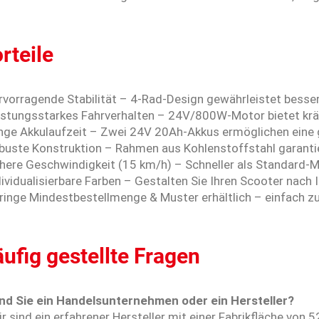
rteile
rvorragende Stabilität – 4-Rad-Design gewährleistet besse
eistungsstarkes Fahrverhalten – 24V/800W-Motor bietet krä
ange Akkulaufzeit – Zwei 24V 20Ah-Akkus ermöglichen eine g
buste Konstruktion – Rahmen aus Kohlenstoffstahl garantier
here Geschwindigkeit (15 km/h) – Schneller als Standard-Mo
dividualisierbare Farben – Gestalten Sie Ihren Scooter nach
ringe Mindestbestellmenge & Muster erhältlich – einfach zu
ufig gestellte Fragen
ind Sie ein Handelsunternehmen oder ein Hersteller?
r sind ein erfahrener Hersteller mit einer Fabrikfläche von