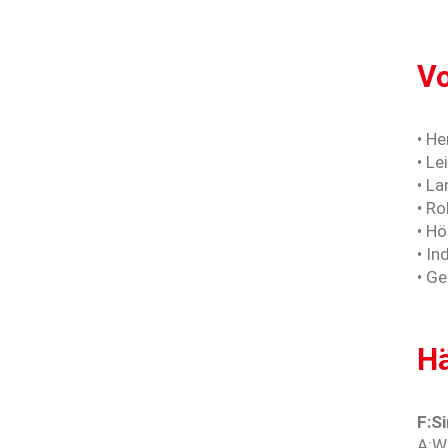
Vo
• He
• L
• L
• Ro
• Hö
• In
• Ge
Hä
F:S
A:Wi