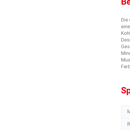
Be
Die
ein
Kohl
Desi
Gest
Min
Mus
Farb
Sp
M
R