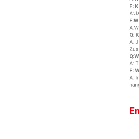
F: 
A:J
F:W
A:W
Q: 
A: J
Zust
Q:W
A: T
F: W
A: 
häng
Em