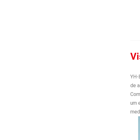
Vi
YH-E
de a
Com 
um e
medi