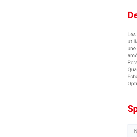
De
Les
util
une 
amél
Pers
Qua
Écha
Opt
Sp
N