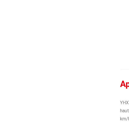
A
YHX-
haut
km/h