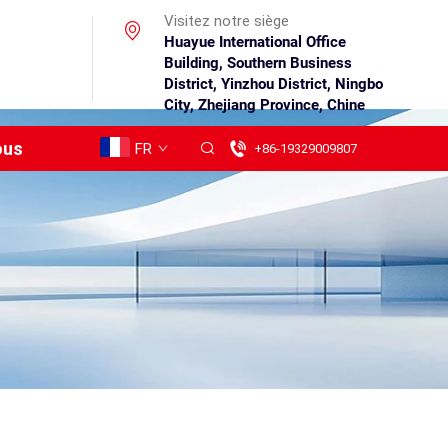
Visitez notre siège
Huayue International Office
Building, Southern Business
District, Yinzhou District, Ningbo
City, Zhejiang Province, Chine
ous
FR
+86-19329009807