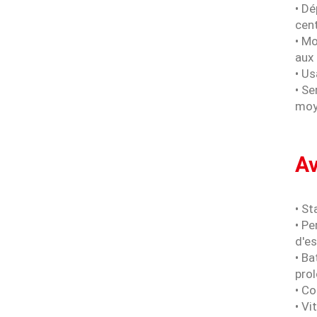
• Dé
cen
• Mo
aux 
• Us
• Se
moy
A
• St
• P
d'e
• B
pro
• Co
• V