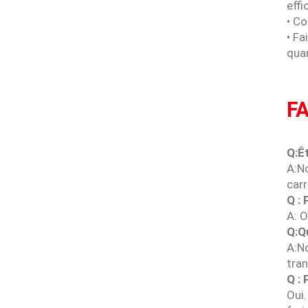
effi
• Co
• Fa
quan
F
Q:Ê
A:N
carr
Q : 
A: O
Q:Q
A:N
tran
Q : 
Oui.