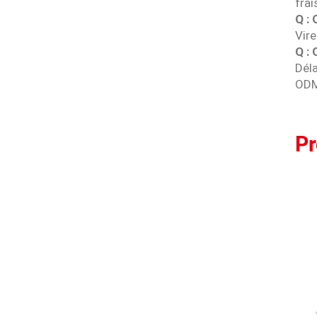
frai
Q :
Vire
Q : 
Déla
ODM.
P