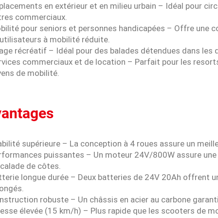
placements en extérieur et en milieu urbain – Idéal pour circu
tres commerciaux.
bilité pour seniors et personnes handicapées – Offre une c
utilisateurs à mobilité réduite.
age récréatif – Idéal pour des balades détendues dans les 
rvices commerciaux et de location – Parfait pour les resort
ens de mobilité.
vantages
abilité supérieure – La conception à 4 roues assure un meille
erformances puissantes – Un moteur 24V/800W assure une a
scalade de côtes.
atterie longue durée – Deux batteries de 24V 20Ah offrent 
longés.
nstruction robuste – Un châssis en acier au carbone garantit 
itesse élevée (15 km/h) – Plus rapide que les scooters de 