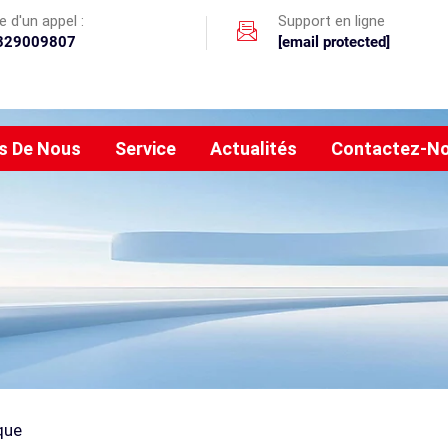
 d'un appel :
Support en ligne
329009807
[email protected]
s De Nous
Service
Actualités
Contactez-N
que