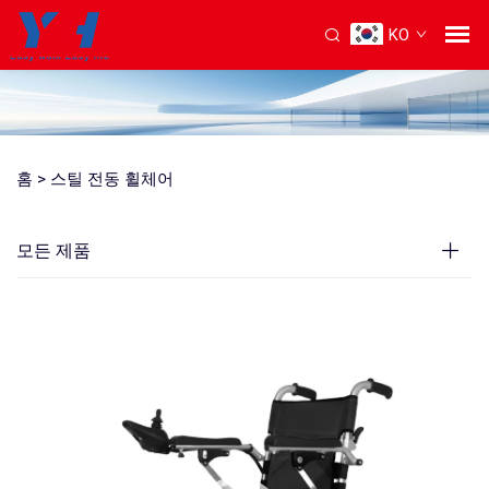
KO
홈 >
스틸 전동 휠체어
모든 제품