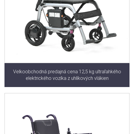
Velkoobchodná predajná cena 12,5 kg ultraľahkého
elektrického vozíka z uhlíkových vlákien