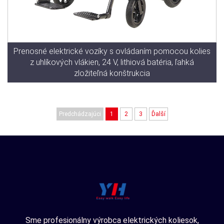
Prenosné elektrické vozíky s ovládaním pomocou kolies
z uhlíkových vlákien, 24 V, lithiová batéria, ľahká
zložiteľná konštrukcia
Predchádzajúci
1
2
3
Ďalší
Sme profesionálny výrobca elektrických koliesok,