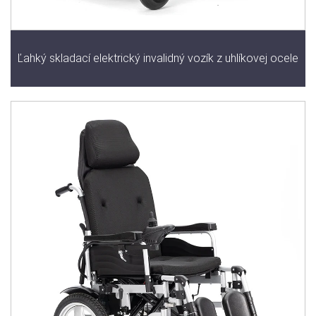
Ľahký skladací elektrický invalidný vozík z uhlíkovej ocele