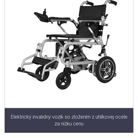
Elektrický invalidný vozík so zložením z uhlíkovej ocele
za nízku cenu