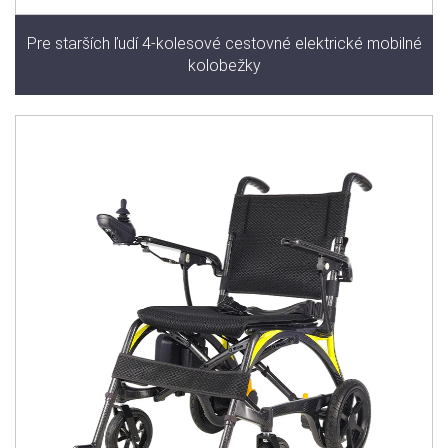
Pre starších ľudí 4-kolesové cestovné elektrické mobilné
kolobežky