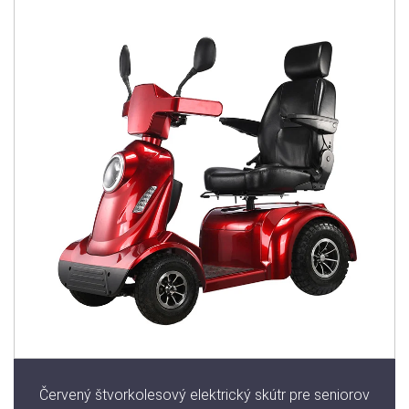
Červený štvorkolesový elektrický skútr pre seniorov