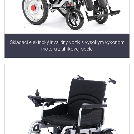
Skladací elektrický invalidný vozík s vysokým výkonom
motora z uhlíkovej ocele