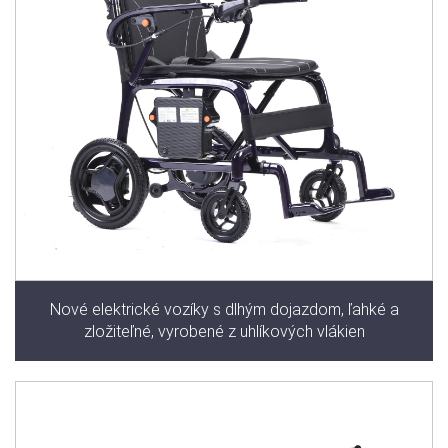
Nové elektrické vozíky s dlhým dojazdom, ľahké a
zložiteľné, vyrobené z uhlíkových vlákien