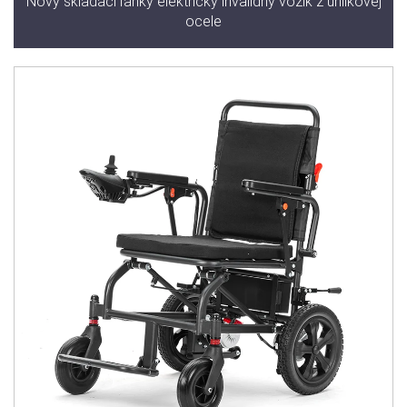
Nový skladací ľahký elektrický invalidný vozík z uhlíkovej
ocele