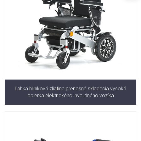
Ľahká hliníková zliatina prenosná skladacia vysoká
opierka elektrického invalidného vozíka