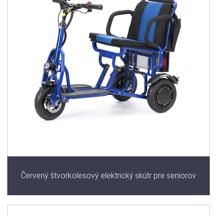
Červený štvorkolesový elektrický skútr pre seniorov