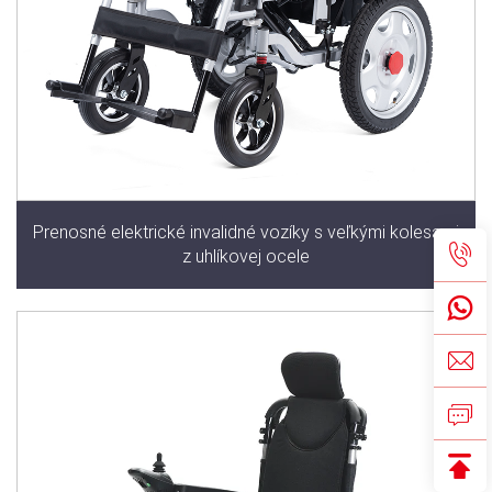
Prenosné elektrické invalidné vozíky s veľkými kolesami
z uhlíkovej ocele