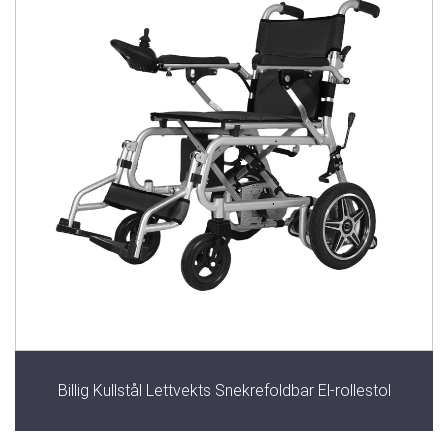
Billig Kullstål Lettvekts Snekrefoldbar El-rollestol