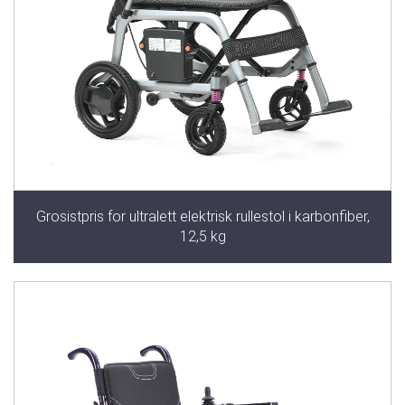
Grosistpris for ultralett elektrisk rullestol i karbonfiber,
12,5 kg