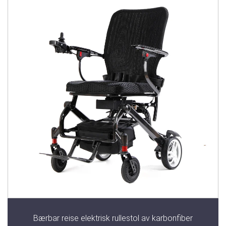
Bærbar reise elektrisk rullestol av karbonfiber