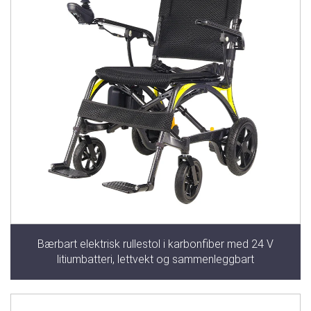
Bærbart elektrisk rullestol i karbonfiber med 24 V
litiumbatteri, lettvekt og sammenleggbart