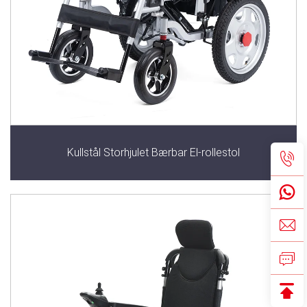
Kullstål Storhjulet Bærbar El-rollestol