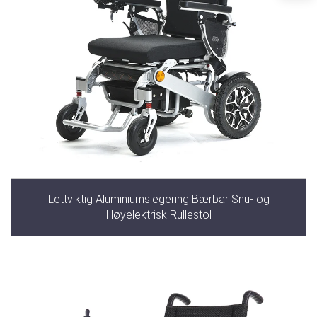
Lettviktig Aluminiumslegering Bærbar Snu- og
Høyelektrisk Rullestol