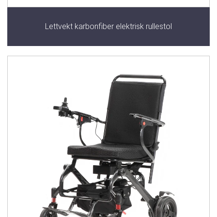
Lettvekt karbonfiber elektrisk rullestol