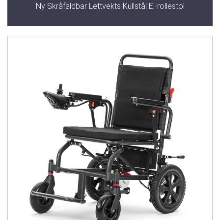
Ny Skråfaldbar Lettvekts Kullstål El-rollestol