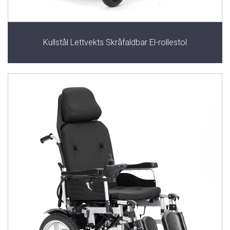
Kullstål Lettvekts Skråfaldbar El-rollestol