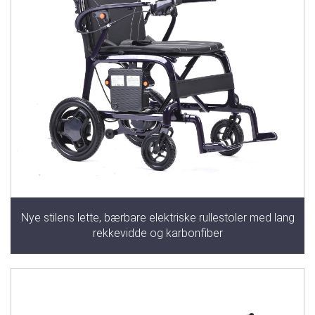
Nye stilens lette, bærbare elektriske rullestoler med lang
rekkevidde og karbonfiber