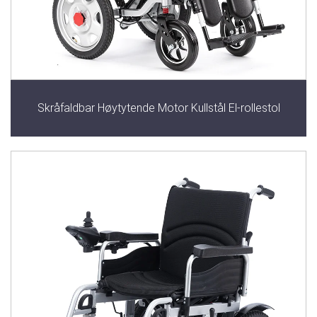
Skråfaldbar Høytytende Motor Kullstål El-rollestol