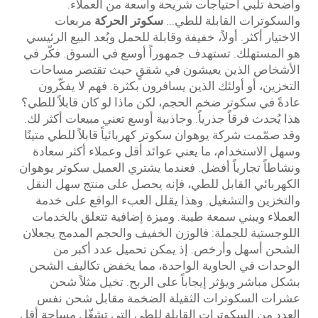
واضحة تلبي احتياجات شريحة واسعة من العملاء.
والسكوترات القابلة للطي...
سكوتر الحركة
مربعات
الاختيار أكثر. أولاً، خفيفة وقابلة للحمل وبُعد البيع الرئيسي
هو المستهلك. تستهدف جمهوراً أوسع في السوق. فكّر في
الأشخاص الذين يعيشون في شققٍ حيث تقتصر مساحات
التخزين، أو أولئك الذين يسافرون بكثرة. فهم لا يفكّرون
عادةً في سكوتر ضخم الحجم، لكن ماذا لو كان قابلاً للطي؟
هذا يُحدث فرقاً جذرياً. وجاذبية أوسع تعني مبيعات أكثر لك.
وقد صمّمت شركة يوهوان سكوتر كهربائياً قابلاً للطي متينًا
وسهل الاستخدام، ما يعني عوائد أقل وعملاء أكثر سعادة
ونشاطاً تجارياً أفضل. فعندما يشتري العميل سكوتر يوهوان
الكهربائي القابل للطي، فإنه يحصل على منتج سهل النقل
والتخزين والتشغيل. وهذا يقلل العبء الواقع على خدمة
العملاء ويبني سمعة طيبة. وميزة إضافية تتعلق بالخدمات
اللوجستية للجملة: فالوزن الخفيف والحجم المدمج يجعلان
الشحن أسهل وأرخص. إذ يمكن تحميل عدد أكبر من
الوحدات في الحاوية الواحدة، مما يخفض تكاليف الشحن
بشكل مباشر ويؤثر إيجاباً على الربح. تخيل مثلاً شحن
عشرات السكوترات الثقيلة الضخمة مقابل شحن نفس
العدد من السكوترات القابلة للطي التي تشغّل مساحة أقل