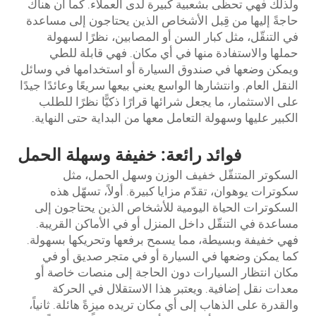
ولذلك فهي تحظى بشعبية كبيرة لدى العملاء. كما أن هناك
حاجةً إليها من قِبل الأشخاص الذين يحتاجون إلى مساعدة
في التنقّل، مثل كبار السن أو المصابين، نظرًا لسهولة
حملها والاستفادة منها في أي مكان. فهي قابلة للطي
ويمكن وضعها في صندوق السيارة أو استخدامها في وسائل
النقل العام. وانتشارها الواسع يعني بيعها سريعًا وعائدًا جيدًا
على الاستثمار، ما يجعل شرائها قرارًا ذكيًّا نظرًا للطلب
الكبير عليها وسهولة التعامل معها من البداية حتى النهاية.
فوائد رائعة: خفيفة وسهلة الحمل
السكوتر المتنقّل خفيف الوزن وسهل الحمل، مثل
سكوترات يوهوان، تقدّم مزايا كبيرة. أولاً، تسهّل هذه
السكوترات الحياة اليومية للأشخاص الذين يحتاجون إلى
مساعدة في التنقّل داخل المنزل أو في الأماكن القريبة.
فهي خفيفة وبسيطة، مما يسمح برفعها وتحريكها بسهولة.
كما يمكن وضعها في السيارة أو في متجر صديق أو في
مكان انتظار السيارات دون الحاجة إلى منصات خاصة أو
معدات نقل إضافية. ويعتبر هذا الاستقلال في الحركة
والقدرة على الذهاب إلى أي مكان تريده ميزةً هائلة. ثانياً،