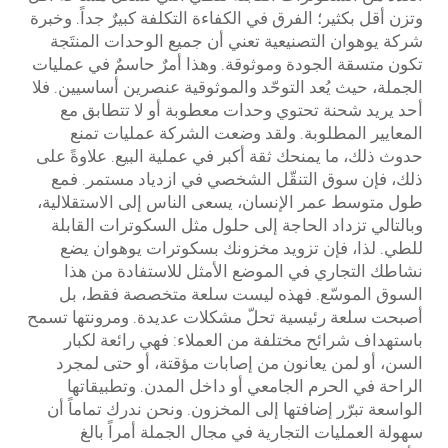
وتزن أقل بكثير؛ الفرق في الكفاءة التكلفة كبيرٌ جداً. وخبرة
شركة يوهوان التصنيعية تعني أن جميع الوحدات المنتَجة
تكون متسقة الجودة وموثوقة. وهذا أمرٌ حاسمٌ في عمليات
الجملة، حيث يُعد التوحّد والموثوقية عنصرين أساسيين. فلا
أحد يريد شحنة تحتوي وحدات معطوبة أو لا تتطابق مع
المعايير المطلوبة. ولقد وضعت الشركة عمليات تمنع
حدوث ذلك، ما يمنحك ثقة أكبر في عملية البيع. علاوةً على
ذلك، فإن سوق التنقّل الشخصي في ازدياد مستمر. فمع
طول متوسط عمر الإنسان، يسعى الناس إلى الاستقلالية،
وبالتالي تزداد الحاجة إلى حلول مثل السكوترات القابلة
للطي. لذا، فإن تزويد مخزونك بسكوترات يوهوان يضع
نشاطك التجاري في الموضع الأمثل للاستفادة من هذا
السوق الموسّع. فهذه ليست سلعة متخصصة فقط، بل
أصبحت سلعة رئيسية تحلّ مشكلات عديدة. ومرونتها تسمح
باستهداف شرائح مختلفة من العملاء: فهي رائعة لكبار
السن، أو لمن يعانون من إصابات مؤقتة، أو حتى لمجرد
الراحة في الحرم الجامعي أو داخل المدن. وتطبيقاتها
الواسعة تبرّر إضافتها إلى المخزون. ونحن ندرك تماماً أن
سهولة العمليات التجارية في مجال الجملة أمراً بالغ