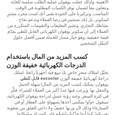
الأهمية. ولذلك جعلت يوهوان عملية الطلب سلسة للغاية.
ونتعاون معاً لضمان توفر الكميات المطلوبة في الوقت
المناسب. وتركيزنا على الجودة يعني أنك لست مجرد مشترٍ
لسكوتر، بل إنك تستثمر في رضا العملاء وتدعم نجاح
نشاطك التجاري. وتشير التعليقات والتقييمات المتكررة من
العملاء إلى أن سكوتر يوهوان الكهربائي القابل للطي يقدّم
قيمة حقيقية، وهو خيار ممتاز للجملة ضمن أفضل حلول
التنقّل الشخصي.
كسب المزيد من المال باستخدام
الدرجات الكهربائية خفيفة الوزن
تخيَّل امتلاك متجرٍ خاصٍ بك تبيع فيه أجهزةً رائعةً. امتلك
دراجةً كهربائيةً خفيفة الوزن
escooter قابل للطي
يوهوان، يمكنك كسب المزيد من المال! سهلة الحمل
والتنقل بها. ويرغب فيها عددٌ أكبر من العملاء للشراء. فكِّر
في كثرة السفر. وعند رؤية عميلٍ لدراجة يوهوان الكهربائية،
سيقول: «واو! يمكنني أخذها بسهولةٍ على القطار أو في
السيارة!» وذلك لأن وزنها خفيفٌ ولا داعي للقلق من صعوبة
تحريكها. كما أنها جذّابةٌ وتُشجِّع على الشراء. وبإمكانها