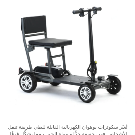
تُغيّر سكوترات يوهوان الكهربائية القابلة للطي طريقة تنقل
الأشخاص. فهي خفيفة جدًّا وسهلة الحمل، مما يشكّل فرقًا