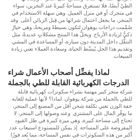
الطيّ أيضًا، فلا تستغرق مساحةً كبيرةً عند التخزين، سواء
في متجرك أو في منزل العميل. وهي سهلة الاستخدام في
المتجر، ما يجعل احتمال شرائها من قِبل الزبائن أعلى. وقد
صُمِّمت دراجات يوهوان لتكون بسيطةً ومريحةً، وهي خيارٌ
ذكيٌّ لزيادة الأرباح. ويحلُّ هذا المنتج مشكلاتٍ عديدةً، مثل
التنقُّل داخل المدينة دون سيارة، أو المساعدة في المشي.
وتقديم هذا الحل يُبسِّط الحياة، وسعادة العملاء تعني زيادة
المبيعات.
لماذا يفضِّل أصحاب الأعمال شراء
الدرجات الكهربائية القابلة للطي بالجملة
شركة متجر كبير مهتمة بشراء سكوترات كهربائية قابلة
للطي بالجملة من شركة يوهوان. لماذا؟ لأنها عملية للغاية.
خفة الوزن تعني تكلفة شحن أقل من المصنع إلى المتجر،
ما يوفّر المال على المشتري. وعند وصولها إلى المتجر، لا
تحتاج إلى مساحة كبيرة، وهي ميزة كبيرة في ظل القيود
المفروضة على المساحة. إذ يمكن للمستودع استيعاب عدد
أكبر من هذه السكوترات في نفس المساحة، مما يُعد فوزًا.