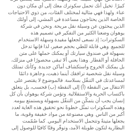
كبيرًا. تخيل أنك تحمل سكوترك معك إلى أي مكان دون
عناء. ولهذا فهي مثالية لمختلف الفئات، من ذوي الاحتياجات
الخاصة الذين يحتاجون مساعدة في المشي، إلى أولئك
الذين يبحثون عن وسيلة نقل مريحة. ونحن في شركة
يوهوان وضعنا الكثير من التفكير في تصميم هذه
السكوترات؛ إذ نسعى لجعلها مفيدة وسهلة الاستخدام
للجميع. وهي قابلة للطي بحجم صغير، لذا فإنها تدخل
بسهولة في صندوق سيارتك أو يمكنك حملها على متن
الحافلة أو القطار. وهذا يعني ألا تبقى محصورًا في منزلك،
بل يمكنك الخروج واستكشاف أماكن جديدة. وكأنك تمتلك
وسيلة نقل شخصية ترافقك أينما ذهبت، وجاهزة دائمًا
لمساعدتك في التنقّل بسلاسة. فالموضوع لا يقتصر على
الانتقال من النقطة (أ) إلى النقطة (ب) فحسب، بل يتعلق
باكتساب الحرية والاستقلالية. وتؤمن شركة يوهوان بأن كل
إنسان يجب أن يتمكّن من التنقّل بسهولة ويستمتع بيومه.
وهذه السكوترات تمثّل خطوةً نحو تحقيق هذه الغاية لعدد
أكبر من الناس. وهي مصنوعة من مواد خفيفة وقوية، ما
يجعلها متينةً وتتحمل الاستخدام اليومي. كما صُمّمت
البطارية لتكون طويلة الأمد، وتوفّر وقتًا كافيًا للوصول إلى