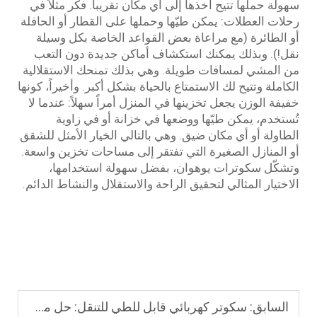
سهولة حملها تتيح أخذها إلى أي مكان تقريباً. فكر مثلاً في
رحلات العطلات: يمكن طيّها وحملها على القطار أو الحافلة
أو الطائرة (مع مراعاة بعض القواعد الخاصة بكل وسيلة
نقل!). وبذلك يمكنك استكشاف أماكن جديدة دون التعب
من المشي لمسافات طويلة. وهي بذلك تمنحك الاستقلالية
الكاملة وتتيح لك الاستمتاع بالحياة بشكل أكبر. وأخيراً، كونها
خفيفة الوزن يجعل تخزينها في المنزل أمراً سهلاً: عندما لا
تُستخدم، يمكن طيّها ووضعها في خزانة أو في زاوية
الطاولة أو أي مكان ضيق. وهي بالتالي الخيار الأمثل للشقق
أو المنازل الصغيرة التي تفتقر إلى مساحات تخزين واسعة.
وتشكّل سكوترات يوهوان، بفضل سهولة استخدامها،
الاختيار المثالي لتحقيق الراحة والاستقلال والنشاط الدائم.
السابق:
سكوتر كهربائي قابل للطي للتنقل: حل مشاكل سفرك في الأماكن المفتوحة