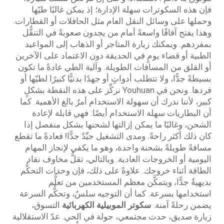
فإن هذه السكوترات سهلة الإدارة؛ إذ يمكن غالبًا طيّها
وحملها على وسائل النقل العام مثل الحافلات أو القطارات.
وهذا يفتح آفاقًا واسعةً أمام من يجدون صعوبةً في التنقُّل
بمفردهم. ويمكنك زيارة المتاجر أو الذهاب إلى المواعيد
الطبية أو قضاء يومٍ في الحديقة دون الاعتماد على الآخرين
أو القلق من المسافات الطويلة. وآلية الطي عادةً ما تكون
بسيطةً جدًّا، ولا تتطلب أدواتٍ أو جهدًا بدنيًّا كبيرًا لطيّها أو
فردها. ونحن في Youhuan نركِّز على هذه النقطة بشكلٍ
كبير، لأننا ندرك أن سهولة الاستخدام أمرٌ بالغ الأهمية. كما
أن البطاريات سهلة الاستخدام أيضًا: فهي قابلة لإعادة
الشحن، وغالبًا ما يمكن إزالتها لشحنها بشكل منفصل إذا
كان ذلك أكثر راحةً. ومدى التشغيل جيِّدٌ جدًّا! فعادةً ما تقطع
مسافةً طويلةً بشحنة واحدة، وهو ما يكفي لإنجاز المهام
اليومية أو الخروجات العادية. وبالتالي، تقلُّ مخاوف نفاد
الطاقة أثناء خروجك. علاوةً على ذلك، فإن وحدات التحكُّم
بديهيةٌ جدًّا، ويتمكَّن معظم المستخدمين من تعلُّم
استخدامها بسرعة. كما أن التوجيه سلسٌ، وتحكُّم السرعة
يضمن رحلةً آمنة.
سكوتر الموبيلية الكهربائية
التسوق،
زيارة صديق، حدث مجتمعي، جولة في الحي. عدّ الاستقلالية