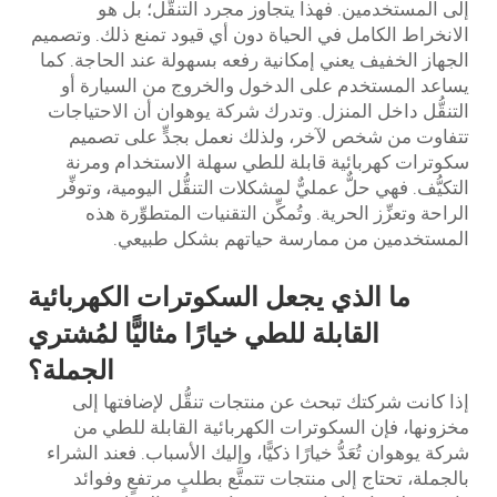
إلى المستخدمين. فهذا يتجاوز مجرد التنقُّل؛ بل هو
الانخراط الكامل في الحياة دون أي قيود تمنع ذلك. وتصميم
الجهاز الخفيف يعني إمكانية رفعه بسهولة عند الحاجة. كما
يساعد المستخدم على الدخول والخروج من السيارة أو
التنقُّل داخل المنزل. وتدرك شركة يوهوان أن الاحتياجات
تتفاوت من شخص لآخر، ولذلك نعمل بجدٍّ على تصميم
سكوترات كهربائية قابلة للطي سهلة الاستخدام ومرنة
التكيُّف. فهي حلٌّ عمليٌّ لمشكلات التنقُّل اليومية، وتوفِّر
الراحة وتعزِّز الحرية. وتُمكِّن التقنيات المتطوِّرة هذه
المستخدمين من ممارسة حياتهم بشكل طبيعي.
ما الذي يجعل السكوترات الكهربائية
القابلة للطي خيارًا مثاليًّا لمُشتري
الجملة؟
إذا كانت شركتك تبحث عن منتجات تنقُّل لإضافتها إلى
مخزونها، فإن السكوترات الكهربائية القابلة للطي من
شركة يوهوان تُعَدُّ خيارًا ذكيًّا، وإليك الأسباب. فعند الشراء
بالجملة، تحتاج إلى منتجات تتمتَّع بطلبٍ مرتفعٍ وفوائد