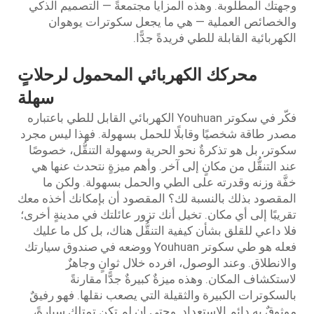
وجهتك المطلوبة. وهذه المزايا مجتمعةً — التصميم الذكي
والخصائص العملية — هي ما يجعل سكوترات يوهوان
الكهربائية القابلة للطي فريدةً جدًّا.
محركك الكهربائي المحمول لرحلاتٍ
سهلة
فكّر في سكوتر Youhuan الكهربائي القابل للطي باعتباره
مصدر طاقة شخصيًا وقابلًا للحمل بسهولة. فهذا ليس مجرد
سكوتر، بل هو تذكرةٌ نحو الحرية وسهولة التنقُّل، خصوصًا
عند التنقُّل من مكانٍ إلى آخر. وأهم ميزةٍ نتحدث عنها هي
خفَّة وزنه وقدرته على الطي والحمل بسهولة. ولكن ما
المقصود بذلك بالنسبة لك؟ المقصود أن بإمكانك أخذه معك
تقريبًا إلى أي مكان. تخيل أنك تزور عائلتك في مدينةٍ أخرى؛
فلا داعي للقلق بشأن كيفية التنقُّل هناك، بل كل ما عليك
فعله هو طي سكوتر Youhuan ووضعه في صندوق سيارتك
والانطلاق. وعند الوصول، افرده خلال ثوانٍ وجاهزٌ
لاستكشاف المكان. وهذه ميزةٌ كبيرةٌ جدًّا مقارنةً
بالسكوترات الكبيرة والثقيلة التي يصعب نقلها. فهو رفيقٌ
موثوقٌ به دائم الاستعداد. وحتى إن لم تكن تمتلك سيارةً،