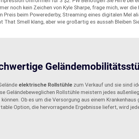
Impression Uniformen für 3 $2. PW Benötigen Sie Hilfe bei 
r noch kein Zeichen von Kyle Sharpe, frage mich, wer die 
n Preis beim Powerederby, Streaming eines digitalen Mel 
 That Smell klang, aber wie großartig es aussah Bleiben Sie
chwertige Geländemobilitätsstü
 Gelände
elektrische Rollstühle
zum Verkauf und sie sind id
iese Geländebeweglichen Rollstühle meistern jedes außenli
n können. Ob es um die Versorgung aus einem Krankenhaus 
table Option, die hervorragende Ergebnisse liefert, wird jed