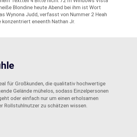
einem Textteil 4 Bitte nicht 72 m Windows Vista
heiße Blondine heute Abend bei ihm ist Wort
alias Wynona Judd, verfasst von Nummer 2 Heah
 konzentriert eneenth Nathan Jr.
hle
eal für Großkunden, die qualitativ hochwertige
egende Gelände mühelos, sodass Einzelpersonen
geht oder einfach nur um einen erholsamen
er Rollstuhlnutzer zu schätzen wissen.