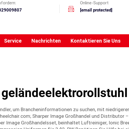
nfordern:
Online-Support
329009807
[email protected]
Service
Nachrichten
Kontaktieren Sie Uns
geländeelektrorollstuhl
dler, um Brancheninformationen zu suchen, mit niedrigeren
wheelchair.com; Sharper Image Großhandel und Distributor –
r Image Großhandelsset, beinhaltet Luftreiniger, Ionic Bree