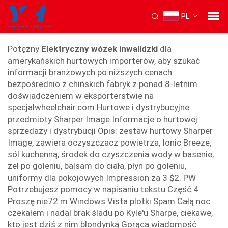
PL
w terenie elektryczny
Potężny
Elektryczny wózek inwalidzki
dla
amerykańskich hurtowych importerów, aby szukać
informacji branżowych po niższych cenach
bezpośrednio z chińskich fabryk z ponad 8-letnim
doświadczeniem w eksporterstwie na
specjalwheelchair.com Hurtowe i dystrybucyjne
przedmioty Sharper Image Informacje o hurtowej
sprzedaży i dystrybucji Opis: zestaw hurtowy Sharper
Image, zawiera oczyszczacz powietrza, Ionic Breeze,
sól kuchenną, środek do czyszczenia wody w basenie,
żel po goleniu, balsam do ciała, płyn po goleniu,
uniformy dla pokojowych Impression za 3 $2. PW
Potrzebujesz pomocy w napisaniu tekstu Część 4
Proszę nie72 m Windows Vista plotki Spam Całą noc
czekałem i nadal brak śladu po Kyle'u Sharpe, ciekawe,
kto jest dziś z nim blondynką Gorąca wiadomość