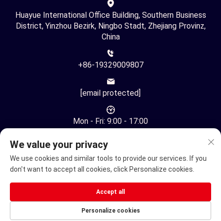
Huayue International Office Building, Southern Business
District, Yinzhou Bezirk, Ningbo Stadt, Zhejiang Provinz,
China
+86-19329009807
[email protected]
Mon - Fri: 9:00 - 17:00
We value your privacy
We use cookies and similar tools to provide our services. If you
don't want to accept all cookies, click Personalize cookies.
Urheberrecht © Ningbo Youhuan Automation Technology Co.,
Accept all
Ltd. Alle Rechte vorbehalten -
Datenschutzrichtlinie
Personalize cookies
Elektrischer Rollstuhl
Elektrische Mobilitätsscooter