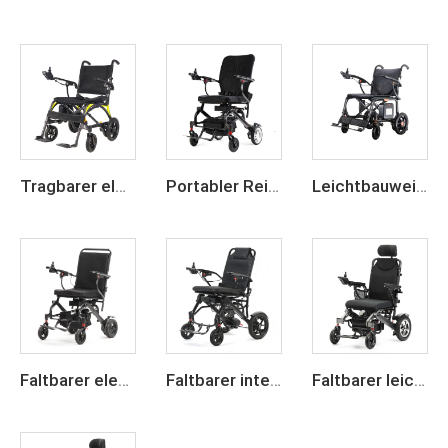
Tragbarer elektrischer Rollstuhl mit Carbon-Faser-Rahmen, 24-V-Lithium-Akku, leichtgewichtig und klappbar
Portabler Reise-Kohlefaserelektro-Rollstuhl
Leichtbauweise aus Kohlefaser, motorisierter elektrischer Rollstuhl
Faltbarer elektrischer Carbon-Faser-Rollstuhl, leicht
Faltbarer intelligenter Elektro-Rollstuhl mit Carbonrahmen
Faltbarer leichter elektrischer Rollstuhl