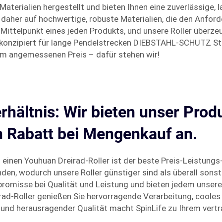
terialien hergestellt und bieten Ihnen eine zuverlässige, l
n daher auf hochwertige, robuste Materialien, die den Anfor
 Mittelpunkt eines jeden Produkts, und unsere Roller überz
l konzipiert für lange Pendelstrecken DIEBSTAHL-SCHUTZ S
nem angemessenen Preis – dafür stehen wir!
rhältnis: Wir bieten unser Pro
 Rabatt bei Mengenkauf an.
in einen Youhuan Dreirad-Roller ist der beste Preis-Leistung
, wodurch unsere Roller günstiger sind als überall sonst 
omisse bei Qualität und Leistung und bieten jedem unserer
ad-Roller genießen Sie hervorragende Verarbeitung, cooles 
 und herausragender Qualität macht SpinLife zu Ihrem vert