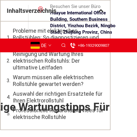
Besuchen Sie unser Büro
Inhaltsverzeichnis
Huayue International Office
Building, Southern Business
District, Yinzhou Bezirk, Ningbo
Probleme mit elektrischen
Stadt, Zhejiang Provinz, China
Rollstühlen: So diagnostizieren und
beheben Sie sie – Häufige Probleme
DE
+86-19329009807
Reinigung und Wartung Ihres
elektrischen Rollstuhls: Der
ultimative Leitfaden
Warum müssen alle elektrischen
Rollstühle gewartet werden?
Auswahl der richtigen Ersatzteile für
Ihren Elektrorollstuhl
tige Wartungstipps Für
Professionelle Reparaturservices für
elektrische Rollstühle