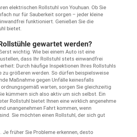
ren elektrischen Rollstuhl von Youhuan. Ob Sie
ach nur für Sauberkeit sorgen – jeder kleine
einwandfrei funktioniert. Genießen Sie die
hl bietet.
Rollstühle gewartet werden?
ßerst wichtig. Wie bei einem Auto ist eine
tellen, dass Ihr Rollstuhl stets einwandfrei
cherheit: Durch häufige Inspektionen Ihres Rollstuhls
ie zu größeren werden. So dürfen beispielsweise
ende Maßnahme gegen Unfälle keinesfalls
l ordnungsgemäß warten, sorgen Sie gleichzeitig
ie kümmern sich also aktiv um sich selbst. Ein
eter Rollstuhl bietet Ihnen eine wirklich angenehme
en und unangenehmen Fahrt kommen, wenn
ind. Sie möchten einen Rollstuhl, der sich gut
. Je früher Sie Probleme erkennen, desto