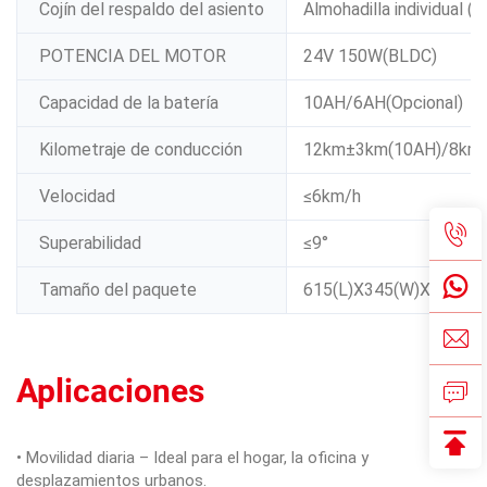
Cojín del respaldo del asiento
Almohadilla individual (n
POTENCIA DEL MOTOR
24V 150W(BLDC)
Capacidad de la batería
10AH/6AH(Opcional)
Kilometraje de conducción
12km±3km(10AH)/8km
Velocidad
≤6km/h
Superabilidad
≤9°
Tamaño del paquete
615(L)X345(W)X815(H
Aplicaciones
• Movilidad diaria – Ideal para el hogar, la oficina y
desplazamientos urbanos.