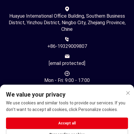
Huayue International Office Building, Southern Business
District, Yinzhou District, Ningbo City, Zhejiang Province,
Chine
+86-19329009807
[email protected]
Mon - Fri: 9:00 - 17:00
We value your privacy
We use cookies and similar tools to provide our services. If you
don't want to accept all cookies, click Personalize cookies.
Droit d'auteur © Ningbo Youhuan Automation Technology Co.,
Accept all
Ltd. Tous droits réservés -
Politique de confidentialité