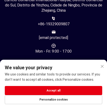
do Sul, Distrito de Yinzhou, Cidade de Ningbo, Província de
Zhejiang, China
+86-19329009807
[email protected]
Mon - Fri: 9:00 - 17:00
We value your privacy
We use cookies and similar tools to provide our services. If you
don't want to accept all cookies, click Personalize cookies.
Direitos Autorais © Ningbo Youhuan Automation Technology
Co., Ltd. Todos os Direitos Reservados -
Política de
Accept all
Privacidade
Personalize cookies
Cadeira de rodas elétrica
Scooter Elétrico de Mobilidade