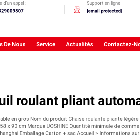
 d'un appel :
Support en ligne
329009807
[email protected]
s De Nous
Service
Actualités
Contactez-N
uil roulant pliant autom
table en gros Nom du produit Chaise roulante pliante légère
 x 58 x 90 cm Marque UOSHINE Quantité minimale de comma
nghai Emballage Carton + sac Accueil > Informations sur l'