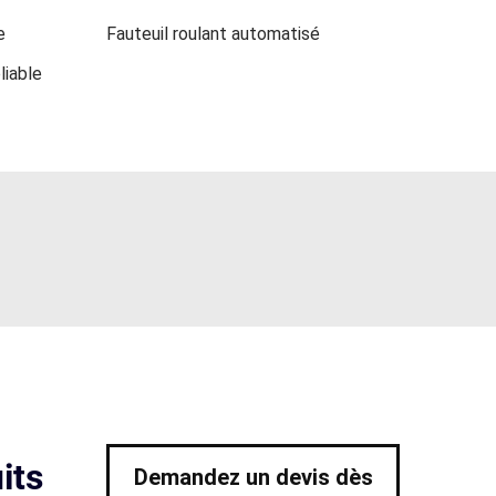
e
Fauteuil roulant automatisé
liable
its
Demandez un devis dès