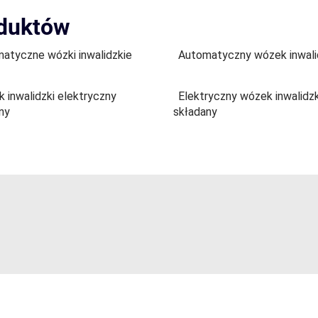
oduktów
atyczne wózki inwalidzkie
Automatyczny wózek inwali
 inwalidzki elektryczny
Elektryczny wózek inwalidzk
ny
składany