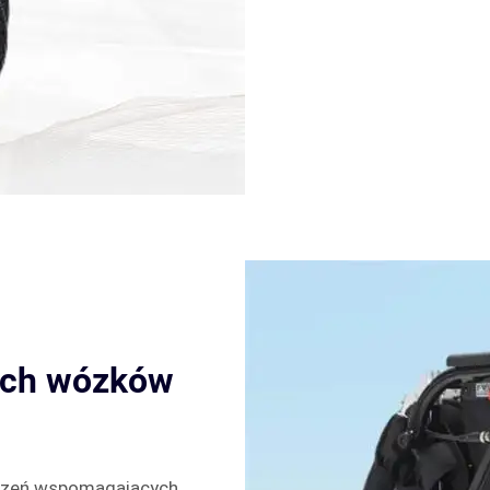
ych wózków
ądzeń wspomagających