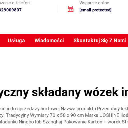
zenie o telefon:
Wsparcie online
329009807
[email protected]
Usługa
Wiadomości
Skontaktuj Się Z Nami
czny składany wózek i
dzieci do sprzedaży hurtowej Nazwa produktu Przenośny lekk
Styl Tradycyjny Wymiary 70 x 58 x 90 cm Marka UOSHINE Il
załadunku Ningbo lub Szanghaj Pakowanie Karton + worek St