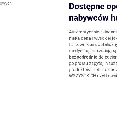
Dostępne opc
nabywców h
Automatycznie składane 
niska cena
i wysokiej ja
hurtownikiem, detalicz
medyczną potrzebującą
bezpośrednio
do pacjen
po prostu zapytaj! Naszą
produktów mobilnościow
WSZYSTKICH użytkownikó