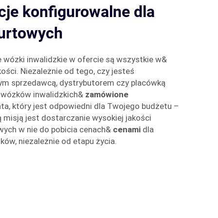
je konfigurowalne dla
urtowych
wózki inwalidzkie w ofercie są wszystkie w&
kości. Niezależnie od tego, czy jesteś
nym sprzedawcą, dystrybutorem czy placówką
 wózków inwalidzkich&
zamówione
ta, który jest odpowiedni dla Twojego budżetu –
 misją jest dostarczanie wysokiej jakości
ych w nie do pobicia cenach&
cenami
dla
w, niezależnie od etapu życia.