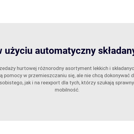
w użyciu automatyczny składany
zedaży hurtowej różnorodny asortyment lekkich i składany
ują pomocy w przemieszczaniu się, ale nie chcą dokonywać
obistego, jak i na reexport dla tych, którzy szukają spr
mobilność.