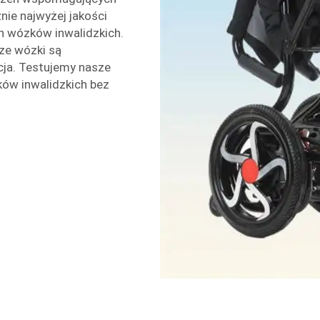
nie najwyżej jakości
h wózków inwalidzkich.
ze wózki są
ncja. Testujemy nasze
ków inwalidzkich bez