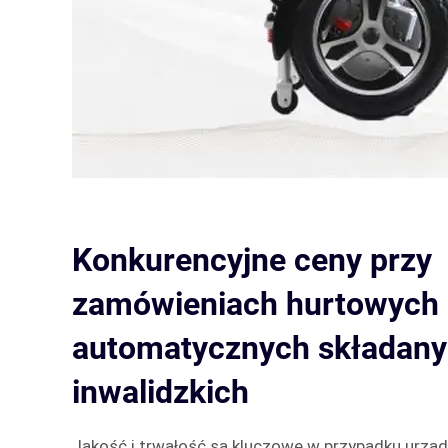
Konkurencyjne ceny przy
zamówieniach hurtowych
automatycznych składan
inwalidzkich
Jakość i trwałość są kluczowe w przypadku urz