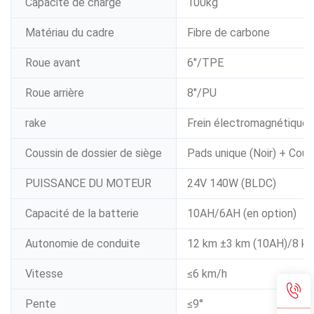
Capacité de charge
100kg
Matériau du cadre
Fibre de carbone
Roue avant
6"/TPE
Roue arrière
8"/PU
rake
Frein électromagnétique
Coussin de dossier de siège
Pads unique (Noir) + Couss
PUISSANCE DU MOTEUR
24V 140W (BLDC)
Capacité de la batterie
10AH/6AH (en option)
Autonomie de conduite
12 km ±3 km (10AH)/8 km
Vitesse
≤6 km/h
Pente
≤9°