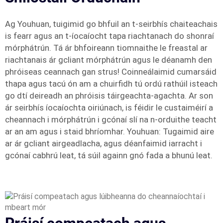
Ag Youhuan, tuigimid go bhfuil an t-seirbhís chaiteachais
is fearr agus an t-íocaíocht tapa riachtanach do shonraí
mórphátrún. Tá ár bhfoireann tiomnaithe le freastal ar
riachtanais ár gcliant mórphátrún agus le déanamh den
phróiseas ceannach gan strus! Coinneálaimid cumarsáid
thapa agus tacú ón am a chuirfidh tú ordú rathúil isteach
go dtí deireadh an phróisis táirgeachta-agachta. Ar son
ár seirbhís íocaíochta oiriúnach, is féidir le custaiméirí a
cheannach i mórphátrún i gcónaí slí na n-orduithe teacht
ar an am agus i staid bhríomhar. Youhuan: Tugaimid aire
ar ár gcliant airgeadlacha, agus déanfaimid iarracht i
gcónaí cabhrú leat, tá súil againn gnó fada a bhunú leat.