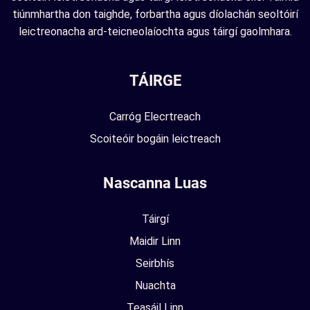
tiúnmhartha don taighde, forbartha agus díolachán seoltóirí
leictreonacha ard-teicneolaíochta agus táirgí gaolmhara.
TÁIRGE
Carróg Elecrtreach
Scoiteóir bogáin leictreach
Nascanna Luas
Táirgí
Maidir Linn
Seirbhís
Nuachta
Teasáil Linn