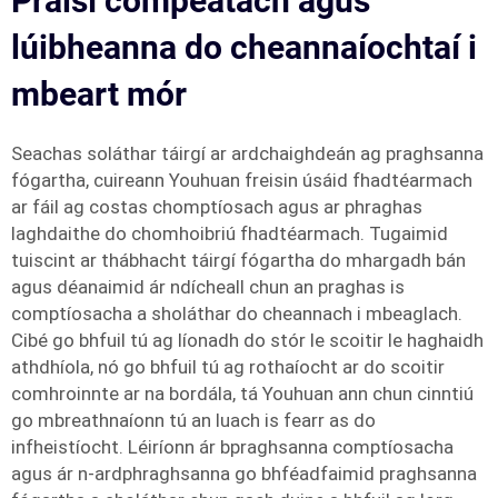
Práisí compeatach agus
lúibheanna do cheannaíochtaí i
mbeart mór
Seachas soláthar táirgí ar ardchaighdeán ag praghsanna
fógartha, cuireann Youhuan freisin úsáid fhadtéarmach
ar fáil ag costas chomptíosach agus ar phraghas
laghdaithe do chomhoibriú fhadtéarmach. Tugaimid
tuiscint ar thábhacht táirgí fógartha do mhargadh bán
agus déanaimid ár ndícheall chun an praghas is
comptíosacha a sholáthar do cheannach i mbeaglach.
Cibé go bhfuil tú ag líonadh do stór le scoitir le haghaidh
athdhíola, nó go bhfuil tú ag rothaíocht ar do scoitir
comhroinnte ar na bordála, tá Youhuan ann chun cinntiú
go mbreathnaíonn tú an luach is fearr as do
infheistíocht. Léiríonn ár bpraghsanna comptíosacha
agus ár n-ardphraghsanna go bhféadfaimid praghsanna