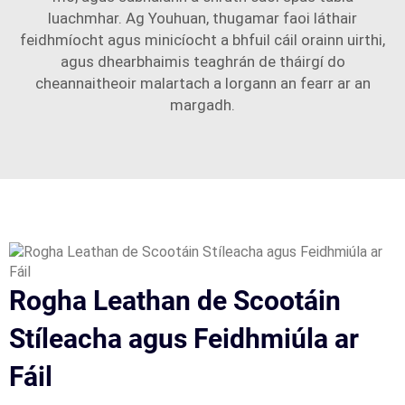
luachmhar. Ag Youhuan, thugamar faoi láthair
feidhmíocht agus minicíocht a bhfuil cáil orainn uirthi,
agus dhearbhaimis teaghrán de tháirgí do
cheannaitheoir malartach a lorgann an fearr ar an
margadh.
Rogha Leathan de Scootáin
Stíleacha agus Feidhmiúla ar
Fáil