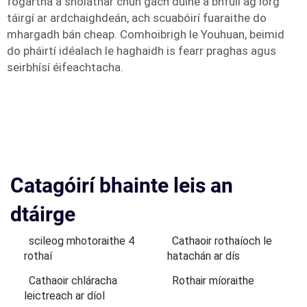
fógartha a sholáthar chun gach duine a bhfuil ag lorg
táirgí ar ardchaighdeán, ach scuabóirí fuaraithe do
mhargadh bán cheap. Comhoibrigh le Youhuan, beimid
do pháirtí idéalach le haghaidh is fearr praghas agus
seirbhísí éifeachtacha.
Catagóirí bhainte leis an
dtáirge
scileog mhotoraithe 4
Cathaoir rothaíoch le
rothaí
hatachán ar dís
Cathaoir chláracha
Rothair míoraithe
leictreach ar díol