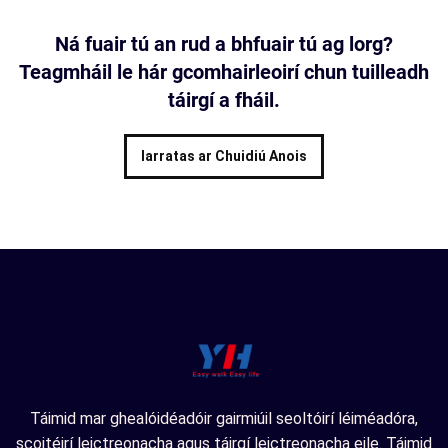
Ná fuair tú an rud a bhfuair tú ag lorg?
Teagmháil le hár gcomhairleoirí chun tuilleadh
táirgí a fháil.
Iarratas ar Chuidiú Anois
Táimid mar ghealóidéadóir gairmiúil seoltóirí léiméadóra,
scoitéirí leictreonacha agus táirgí leictreonacha eile. Táimid