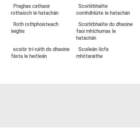
Praghas cathaoir
Scoitirbhailte
rothaíoch le hatachán
comhdhlúite le hatachán
Roth rothphoisteach
Scoitirbhailte do dhaoine
leighis
faoi mhíchumas le
hatachán
scoitir trí-ruith do dhaoine
Scoileán líofa
fásta le heitleán
mhótaraithe