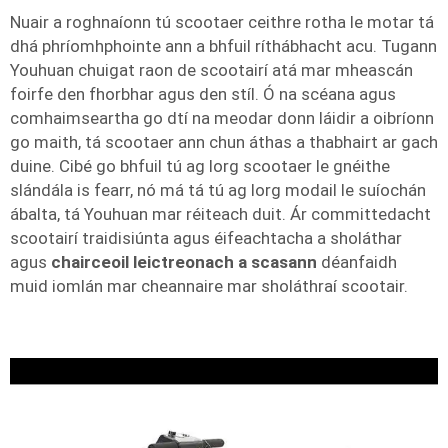
Nuair a roghnaíonn tú scootaer ceithre rotha le motar tá
dhá phríomhphointe ann a bhfuil ríthábhacht acu. Tugann
Youhuan chuigat raon de scootairí atá mar mheascán
foirfe den fhorbhar agus den stíl. Ó na scéana agus
comhaimseartha go dtí na meodar donn láidir a oibríonn
go maith, tá scootaer ann chun áthas a thabhairt ar gach
duine. Cibé go bhfuil tú ag lorg scootaer le gnéithe
slándála is fearr, nó má tá tú ag lorg modail le suíochán
ábalta, tá Youhuan mar réiteach duit. Ár committedacht
scootairí traidisiúnta agus éifeachtacha a sholáthar
agus
chairceoil leictreonach a scasann
déanfaidh
muid iomlán mar cheannaire mar sholáthraí scootair.