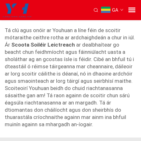
GA
scileog mhotoraithe 4 rothaí
Tá clú agus onóir ar Youhuan a líne féin de scoitir
mótaraithe ceithre rotha ar ardchaighdeán a chur in iúl.
Ár
Scoota Soiléir Leictreach
ar dealbhaítear go
beacht chun feidhmíocht agus fáinniúlacht uasta a
sholáthar ag an gcostas ísle is féidir. Cibé an bhfuil tú i
dteastáil ó réimse táirgeanna mar cheannaire, dáileoir
ar lorg scoitir cáilithe is déanaí, nó in dhaoine ardchóir
agus smaointeach ar lorg táirgí agus seirbhísí maithe.
Scoiteoirí Youhuan beidh do chuid riachtanasanna
sásaithe gan am! Tá raon againn de scoitir chun sárú
éagsúla riachtanasanna ar an margadh. Tá ár
dtiomantas don cháilíocht agus don sheirbhís do
thuarastála críochnaithe againn mar ainm ina bhfuil
muinín againn sa mhargadh an-íogair.