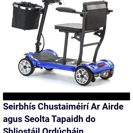
Seirbhís Chustaiméirí Ar Airde
agus Seolta Tapaidh do
Shliostáil Ordúcháin