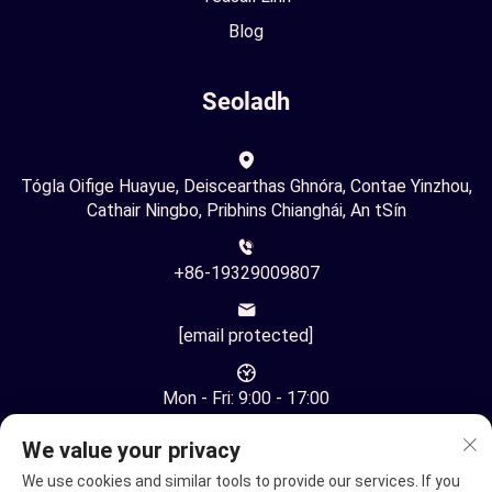
Blog
Seoladh
Tógla Oifige Huayue, Deiscearthas Ghnóra, Contae Yinzhou,
Cathair Ningbo, Pribhins Chianghái, An tSín
+86-19329009807
[email protected]
Mon - Fri: 9:00 - 17:00
We value your privacy
We use cookies and similar tools to provide our services. If you