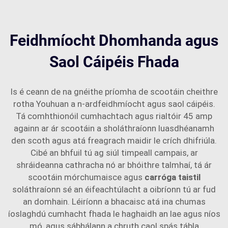
Feidhmíocht Dhomhanda agus
Saol Cáipéis Fhada
Is é ceann de na gnéithe príomha de scootáin cheithre
rotha Youhuan a n-ardfeidhmíocht agus saol cáipéis.
Tá comhthionóil cumhachtach agus rialtóir 45 amp
againn ar ár scootáin a sholáthraíonn luasdhéanamh
den scoth agus atá freagrach maidir le crích dhifriúla.
Cibé an bhfuil tú ag siúl timpeall campais, ar
shráideanna cathracha nó ar bhóithre talmhaí, tá ár
scootáin mórchumaisce agus
carróga taistil
soláthraíonn sé an éifeachtúlacht a oibríonn tú ar fud
an domhain. Léiríonn a bhacaisc atá ina chumas
íoslaghdú cumhacht fhada le haghaidh an lae agus níos
mó, agus sábhálann a chruth caol spás tábla