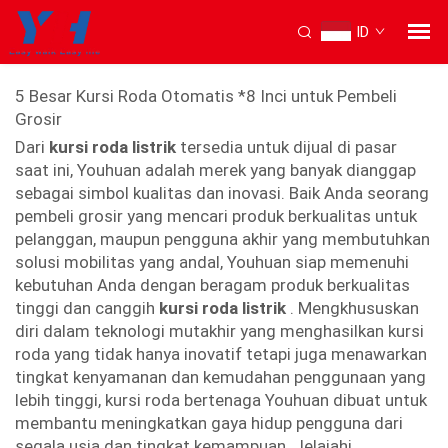
ID
Kursi roda otomatis terbaik
5 Besar Kursi Roda Otomatis *8 Inci untuk Pembeli
Grosir
Dari
kursi roda listrik
tersedia untuk dijual di pasar
saat ini, Youhuan adalah merek yang banyak dianggap
sebagai simbol kualitas dan inovasi. Baik Anda seorang
pembeli grosir yang mencari produk berkualitas untuk
pelanggan, maupun pengguna akhir yang membutuhkan
solusi mobilitas yang andal, Youhuan siap memenuhi
kebutuhan Anda dengan beragam produk berkualitas
tinggi dan canggih
kursi roda listrik
. Mengkhususkan
diri dalam teknologi mutakhir yang menghasilkan kursi
roda yang tidak hanya inovatif tetapi juga menawarkan
tingkat kenyamanan dan kemudahan penggunaan yang
lebih tinggi, kursi roda bertenaga Youhuan dibuat untuk
membantu meningkatkan gaya hidup pengguna dari
segala usia dan tingkat kemampuan. Jelajahi