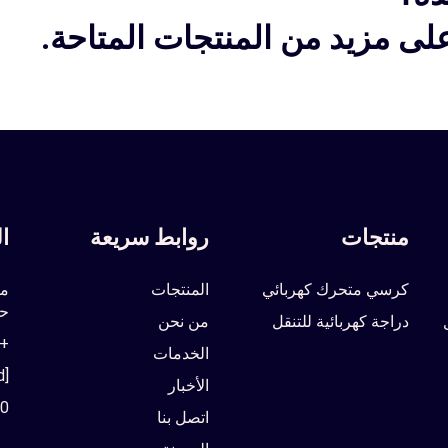
ى مزيد من المنتجات المتاحة.
منتجات
روابط سريعة
ا
كرسي متحرك كهربائي
المنتجات
مب
حي
دراجة كهربائية للتنقل
من نحن
86-19329009807
الخدمات
[email protected]
الأخبار
00
اتصل بنا