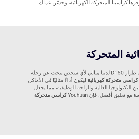
رها كراسينا المتحركة الكهربائية، وحسّن عملك
ائية المتحركة
، ولهذا السبب فإن طراز D150 لدينا مثالي لأي شخص يبحث عن رحلة
كراسي متحركة كهربائية
ليكون أداءً مثاليًا في الأماكن
من Youhuan، يمكن للمستخدمين تجربة اندماج بين التكنولوجيا العالية والراحة الوظيفية، مما يجعل
تعليق أفضل، فإن Youhuan
كراسي متحركة