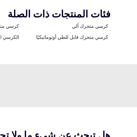
فئات المنتجات ذات الصلة
كرسي متحرك آلي
كرسي متح
كرسي متحرك قابل للطي أوتوماتيكيًا
الكرسي ال
هل تبحث عن شيءٍ ما ولا تج