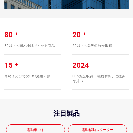
80
+
20
+
80以上の国と地域でヒット商品
20以上の業界特許を取得
15
+
2024
車椅子分野でのR&D経験年数
FDA認証取得。電動車椅子に強み
を持つ
注目製品
電動車いす
電動移動スクーター