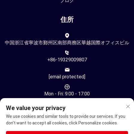
ブログ
住所
中国浙江省寧波市鄞州区南部商務区華越国際オフィスビル
+86-19329009807
[email protected]
Mon - Fri: 9:00 - 17:00
We value your privacy
We use cookies and similar tools to provide our services. If you
don't want to accept all cookies, click Personalize cookies.
著作権 © Ningbo Youhuan Automation Technology Co., Ltd. す