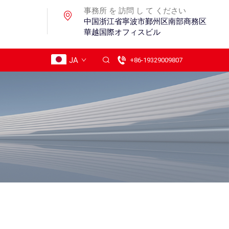
事務所 を 訪問 し て ください
中国浙江省寧波市鄞州区南部商務区
華越国際オフィスビル
JA
+86-19329009807