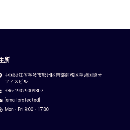
住所
中国浙江省寧波市鄞州区南部商務区華越国際オ
フィスビル
+86-19329009807
[email protected]
Mon - Fri: 9:00 - 17:00