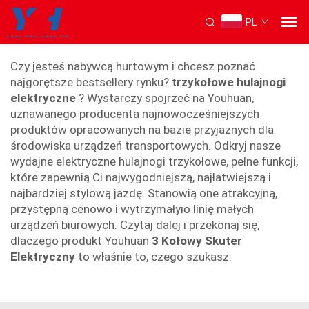
PL
3 Kołowy Skuter Elektryczny
Czy jesteś nabywcą hurtowym i chcesz poznać
najgorętsze bestsellery rynku?
trzykołowe hulajnogi
elektryczne
? Wystarczy spojrzeć na Youhuan,
uznawanego producenta najnowocześniejszych
produktów opracowanych na bazie przyjaznych dla
środowiska urządzeń transportowych. Odkryj nasze
wydajne elektryczne hulajnogi trzykołowe, pełne funkcji,
które zapewnią Ci najwygodniejszą, najłatwiejszą i
najbardziej stylową jazdę. Stanowią one atrakcyjną,
przystępną cenowo i wytrzymałую linię małych
urządzeń biurowych. Czytaj dalej i przekonaj się,
dlaczego produkt Youhuan
3 Kołowy Skuter
Elektryczny
to właśnie to, czego szukasz.