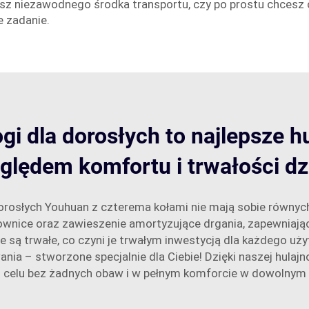
esz niezawodnego środka transportu, czy po prostu chcesz ci
 zadanie.
i dla dorosłych to najlepsze hu
ględem komfortu i trwałości dzi
a dorosłych Youhuan z czterema kołami nie mają sobie równy
rownice oraz zawieszenie amortyzujące drgania, zapewniające
e są trwałe, co czyni je trwałym inwestycją dla każdego u
nia – stworzone specjalnie dla Ciebie! Dzięki naszej hula
 celu bez żadnych obaw i w pełnym komforcie w dowolny