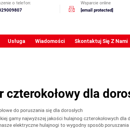
zenie o telefon:
Wsparcie online
329009807
[email protected]
Usługa
Wiadomości
Skontaktuj Się Z Nami
r czterokołowy dla doro
kołowe do poruszania się dla dorosłych
ej gamy najwyższej jakości hulajnog czterokołowych dla d
 nasze elektryczne hulajnogi to wygodny sposób poruszania 