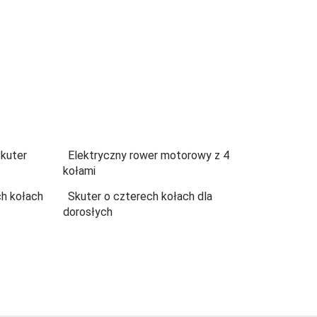
skuter
Elektryczny rower motorowy z 4
kołami
ch kołach
Skuter o czterech kołach dla
dorosłych