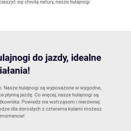
eszyć się chwilą natury, nasze hulajnogi
lajnogi do jazdy, idealne
ałania!
ch. Nasze hulajnogi są wyposażone w wygodne,
 płynną jazdę. Co więcej, nasze hulajnogi są
żytkownika. Powiedz nie wstrząsom i nierównej
jnodze dla dorosłych z czterema kołami możesz
m momencie!