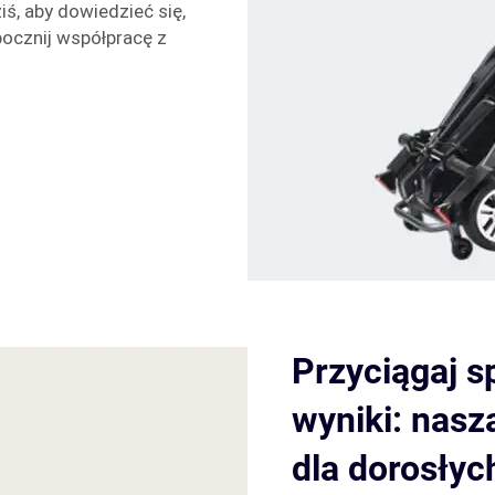
iś, aby dowiedzieć się,
pocznij współpracę z
Przyciągaj sp
wyniki: nasz
dla dorosłyc