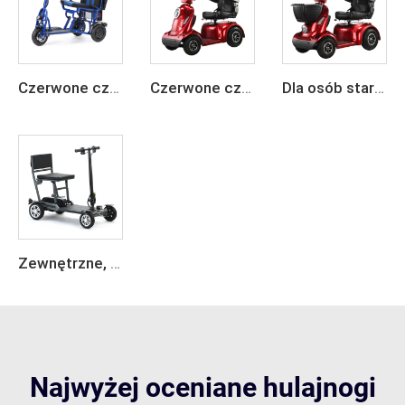
Czerwone czterokołowe elektryczne krzesło inwalidzkie dla seniorów
Czerwone czterokołowe elektryczne krzesło inwalidzkie dla seniorów
Dla osób starszych, 4-kołowy elektryczny wózek mobilności do podróżowania
Zewnętrzne, wszystkie tereny, składane 4-kołowe elektryczne wózki mobilności
Najwyżej oceniane hulajnogi