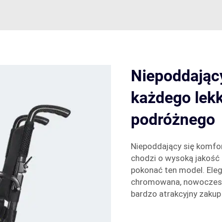
Niepoddający
każdego lekk
podróżnego
Niepoddający się komfor
chodzi o wysoką jakość 
pokonać ten model. Elega
chromowana, nowoczesna
bardzo atrakcyjny zakup