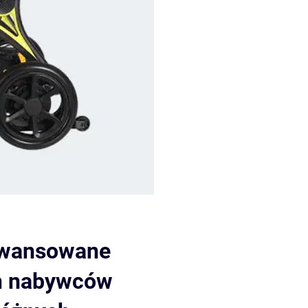
aawansowane
ch nabywców