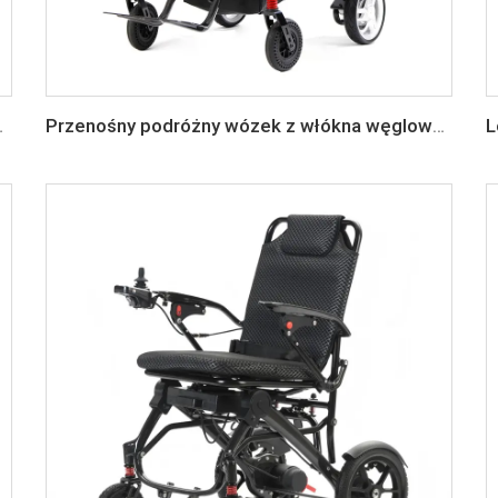
kim akumulatorem litowym 24 V
Przenośny podróżny wózek z włókna węglowego z napędem elektrycznym