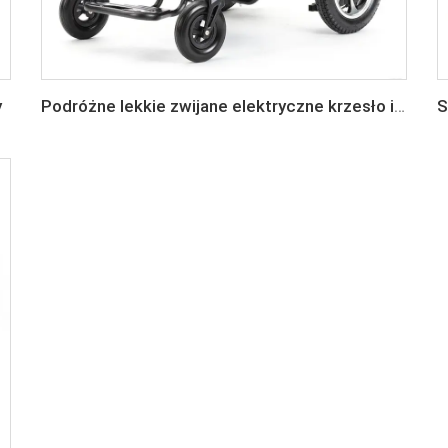
y
Podróżne lekkie zwijane elektryczne krzesło inwalidzkie dla dorosłych