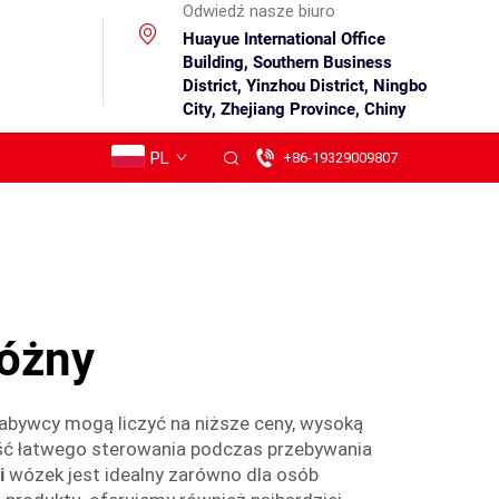
Odwiedź nasze biuro
Huayue International Office
Building, Southern Business
District, Yinzhou District, Ningbo
City, Zhejiang Province, Chiny
PL
+86-19329009807
różny
abywcy mogą liczyć na niższe ceny, wysoką
wość łatwego sterowania podczas przebywania
i
wózek jest idealny zarówno dla osób