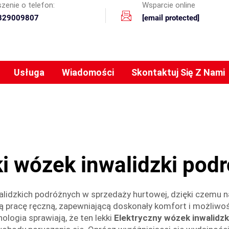
zenie o telefon:
Wsparcie online
329009807
[email protected]
Usługa
Wiadomości
Skontaktuj Się Z Nami
i wózek inwalidzki pod
lidzkich podróżnych w sprzedaży hurtowej, dzięki czemu n
ałą pracę ręczną, zapewniającą doskonały komfort i możli
logia sprawiają, że ten lekki
Elektryczny wózek inwalidzk