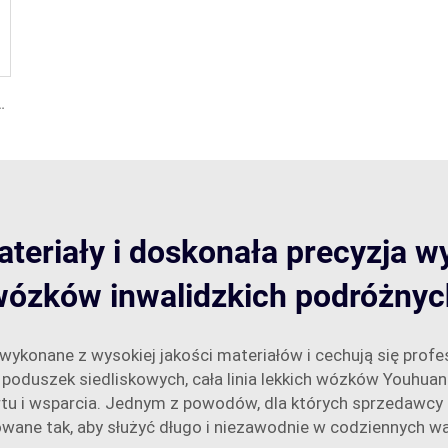
i z pilotem zdalnego sterowania
ateriały i doskonała precyzja 
wózków inwalidzkich podróżnyc
ykonane z wysokiej jakości materiałów i cechują się profe
poduszek siedliskowych, cała linia lekkich wózków Youhua
u i wsparcia. Jednym z powodów, dla których sprzedawcy de
ktowane tak, aby służyć długo i niezawodnie w codziennych 