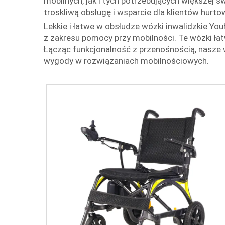
mobilnych, jak i tych potrzebujących większej 
troskliwą obsługę i wsparcie dla klientów hurto
Lekkie i łatwe w obsłudze wózki inwalidzkie Yo
z zakresu pomocy przy mobilności. Te wózki ła
Łącząc funkcjonalność z przenośnością, nasze
wygody w rozwiązaniach mobilnościowych.