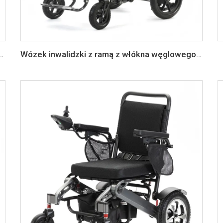
ie krzesło z włókna węglowego o lekkiej konstrukcji
Wózek inwalidzki z ramą z włókna węglowego, składany, inteligentny, elektryczny