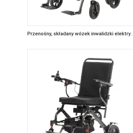
Przenośny, składany wózek inwalidzki elektryczny z włókna węglowego, z lek