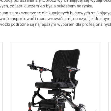
swobody poruszania się. Oprócz wyróżniającej się wydajności
wych, co jest kluczem do bycia sukcesem na rynku.
uhuan są przeznaczone dla kupujących hurtowych szukającyc
two transportować i manewrować nimi, co czyni je idealnym
 wózki podróżne są najlepszym wyborem dla profesjonalnyc