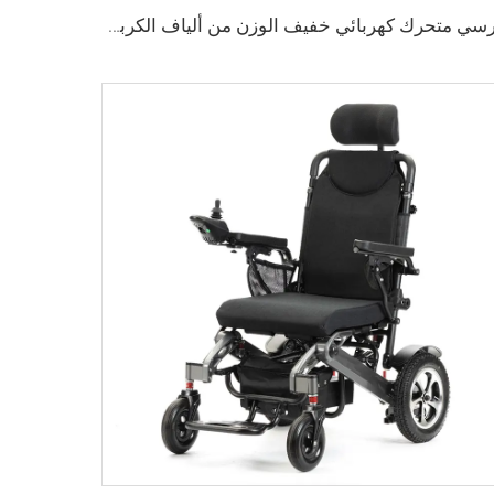
كرسي متحرك كهربائي خفيف الوزن من ألياف الكربون