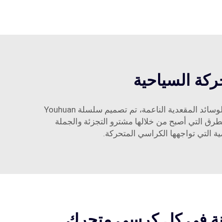
ركة السياحية
تُصنع كراسينا المتحركة للنقل من مواد عالية الجودة وبدقة تصنيع احترافية لجعلها متينة وموثوقة. من الهياكل القوية إلى الوسائد المقعدية الناعمة، تم تصميم سلسلة Youhuan
لطرق التي أصبح من خلالها مشترو التجزئة والجملة
 التي تواجهها الكراسي المتحركة.
انة في كل كرسي متحرك