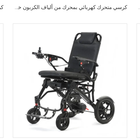
ة ليثيوم 24 فولت من ألياف الكربون المحمولة
كرسي متحرك كهربائي بمحرك من ألياف الكربون خفيف الوزن وقابل للنقل أثناء السفر