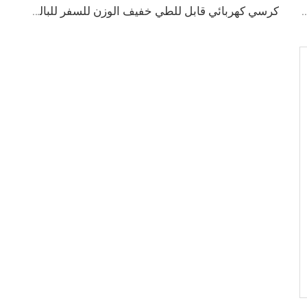
ي قابل للطي من سبائك الألومنيوم خفيف الوزن
كرسي كهربائي قابل للطي خفيف الوزن للسفر للبالغين