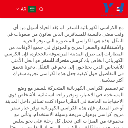
AR
كرسي كهربائي محمول
مع الكراسي الكهربائية للسفر، لم يَعُد الحياة أسهل من أي
وقت مضى بالنسبة للمسافرين الذين يعانون من صعوبات في
التنقّل. هذه هي الكراسي المتطورة التي توفر الحرية
والاستقلالية والسفر المريح والموثوق في جميع الأوقات. من
المطارات إلى طرق المدينة المرصوفة بالحجارة، فإن الكرسي
الكهربائي الخاص بك
كرسي متحرك للسفر
هو الحل الأمثل
للأشخاص الذين يحتاجون إلى دعم في التنقّل. دعونا نتعمق
في التفاصيل حول كيفية جعل هذه الكراسي تجربة سفرك
أكثر سلاسة.
تم تصميم الكراسي الكهربائية المتحركة للسفر مع وضع
المستخدم في الاعتبار، وتوفير راحة استثنائية للأشخاص ذوي
الاحتياجات الخاصة في التنقّل! سواء كنت تسافر داخل المدينة
أو عبر المطار، فإن هذه الكراسي الكهربائية توفر خيار سفر
مريح. كراسي يوهوان مريحة وسهلة الاستخدام، وتأتي مع
مجموعة من الميزات التي تجعل كل رحلة على نحو سلس
وبدون جهد. وداعًا لقيود الكرسي المتحرك التقليدي، ومرحبًا