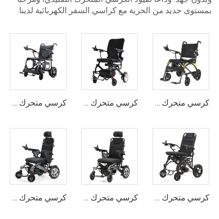
بمستوى جديد من الحرية مع كراسي السفر الكهربائية لدينا.
كرسي متحرك كهربائي خفيف الوزن قابل للطي يعمل ببطارية ليثيوم 24 فولت من ألياف الكربون المحمولة
كرسي متحرك كهربائي بمحرك من ألياف الكربون خفيف الوزن وقابل للنقل أثناء السفر
كرسي متحرك كهربائي خفيف الوزن من ألياف الكربون
كرسي متحرك كهربائي ذكي قابل للطي بإطار من ألياف الكربون
كرسي متحرك كهربائي خفيف الوزن قابل للطي
كرسي متحرك كهربائي قابل للطي من سبائك الألومنيوم خفيف الوزن