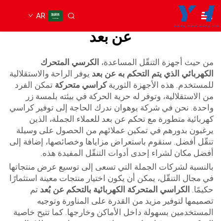
AR
كرسي متحرك كهربائي مع التحكم
عن بعد
من حيث أجهزة التنقّل المساعدة،
الكرسي المتحرك
الكهربائي الذي يتم التحكم به عن بعد
يوفر الراحة والاستقلالية
للمستخدم. هذه الأجهزة الثورية
كراسي متحركة
تمكن الفرد
من الاستقلالية، وتوفر له حرية الحركة في بيئته بلمسة زر
واحدة. نحن في شركة يوهوان ندرك الحاجة إلى توفير كراسي
كهربائية متطورة مع تحكم عن بعد للعملاء الجملة، الذين
يرغبون بدورهم في تمكين عملائهم من الحصول على وسيلة
تنقّل أفضل. سنقوم باستعراض مزاياها وخصائصها، إضافة إلى
أفضل مكان لشراء إحدى أدوات التنقّل المفيدة هذه.
بالنسبة لشركات الجملة التي تسعى إلى توسيع عرض منتجاتها
في مجال التنقّل، يمكن أن يكون اختيار منتجات معينة استثمارًا
حكيمًا.
الكراسي المتحركة الكهربائية بالتحكم عن بُعد
تم
تصميمها لتوفير مزيد من القدرة على المناورة وتوجيه
المستخدمين بسهولة داخل الأماكن وخارجها. كما تتيح خاصية