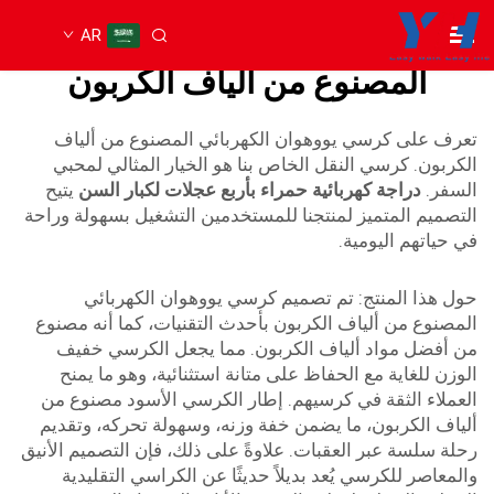
AR
الكرسي المتحرك الكهربائي
المصنوع من ألياف الكربون
تعرف على كرسي يووهوان الكهربائي المصنوع من ألياف
الكربون. كرسي النقل الخاص بنا هو الخيار المثالي لمحبي
السفر.
دراجة كهربائية حمراء بأربع عجلات لكبار السن
يتيح
التصميم المتميز لمنتجنا للمستخدمين التشغيل بسهولة وراحة
في حياتهم اليومية.
حول هذا المنتج: تم تصميم كرسي يووهوان الكهربائي
المصنوع من ألياف الكربون بأحدث التقنيات، كما أنه مصنوع
من أفضل مواد ألياف الكربون. مما يجعل الكرسي خفيف
الوزن للغاية مع الحفاظ على متانة استثنائية، وهو ما يمنح
العملاء الثقة في كرسيهم. إطار الكرسي الأسود مصنوع من
ألياف الكربون، ما يضمن خفة وزنه، وسهولة تحركه، وتقديم
رحلة سلسة عبر العقبات. علاوةً على ذلك، فإن التصميم الأنيق
والمعاصر للكرسي يُعد بديلاً حديثًا عن الكراسي التقليدية