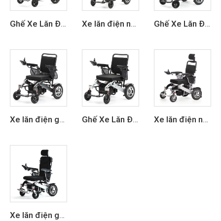
Ghế Xe Lăn Điện Thông Minh Khung Sợi Carbon Gập Được
Xe lăn điện nhẹ gấp gọn
Ghế Xe Lăn Điện Gấp Nhẹ Bằng Hợp Kim Nhôm
Xe lăn điện gấp gọn nhẹ dùng cho người lớn khi đi du lịch
Ghế Xe Lăn Điện Gấp Bằng Hợp Kim Nhôm
Xe lăn điện ngả lưng thông minh gập được bằng hợp kim nhôm
Xe lăn điện gập tay hợp kim nhôm