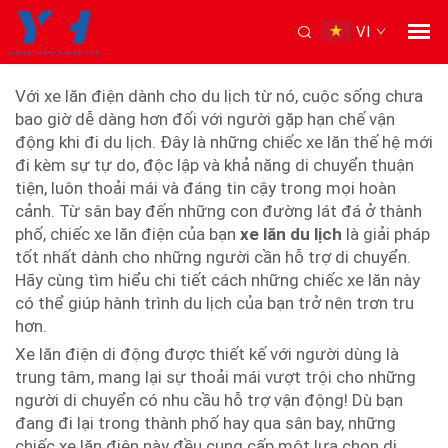
VI
Ghế lăn điện di chuyển
Với xe lăn điện dành cho du lịch từ nó, cuộc sống chưa
bao giờ dễ dàng hơn đối với người gặp hạn chế vận
động khi đi du lịch. Đây là những chiếc xe lăn thế hệ mới
đi kèm sự tự do, độc lập và khả năng di chuyển thuận
tiện, luôn thoải mái và đáng tin cậy trong mọi hoàn
cảnh. Từ sân bay đến những con đường lát đá ở thành
phố, chiếc xe lăn điện của bạn
xe lăn du lịch
là giải pháp
tốt nhất dành cho những người cần hỗ trợ di chuyển.
Hãy cùng tìm hiểu chi tiết cách những chiếc xe lăn này
có thể giúp hành trình du lịch của bạn trở nên trơn tru
hơn.
Xe lăn điện di động được thiết kế với người dùng là
trung tâm, mang lại sự thoải mái vượt trội cho những
người di chuyển có nhu cầu hỗ trợ vận động! Dù bạn
đang đi lại trong thành phố hay qua sân bay, những
chiếc xe lăn điện này đều cung cấp một lựa chọn di