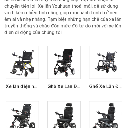
chuyển tiện lợi. Xe lăn Youhuan thoải mái, dễ sử dụng
và đi kèm nhiều tính năng giúp mọi hành trình trở nên
êm ái và nhẹ nhàng. Tạm biệt những hạn chế của xe lăn
truyền thống và chào đón mức độ tự do mới với xe lăn
điện di động của chúng tôi.
Xe lăn điện nhẹ, gập được, sử dụng pin lithium 24V sợi carbon di động
Ghế Xe Lăn Điện Du Lịch Nhẹ Bằng Sợi Carbon
Ghế Xe Lăn Điện Nhẹ Bằng Sợi Carbon