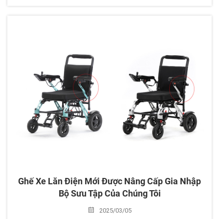
độc lập. Với nhiều mẫu mã khác nhau, điều quan trọng là
bạn cần cân nhắc nhu cầu cụ thể của mình trước khi đưa
ra quyết định. Dưới đây là một hướng dẫn hữu ích để tìm...
Ghế Xe Lăn Điện Mới Được Nâng Cấp Gia Nhập
Bộ Sưu Tập Của Chúng Tôi
2025/03/05