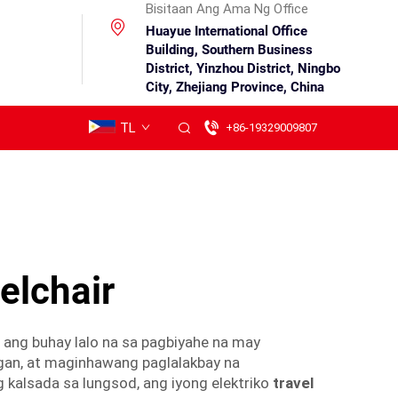
Bisitaan Ang Ama Ng Office
Huayue International Office
Building, Southern Business
District, Yinzhou District, Ningbo
City, Zhejiang Province, China
TL
+86-19329009807
elchair
 ang buhay lalo na sa pagbiyahe na may
agan, at maginhawang paglalakbay na
kalsada sa lungsod, ang iyong elektriko
travel