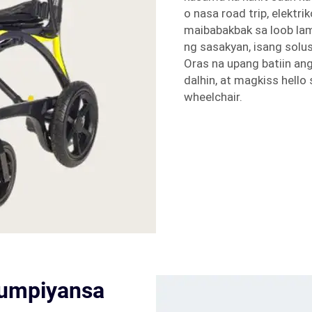
o nasa road trip, elektri
maibabakbak sa loob lam
ng sasakyan, isang solus
Oras na upang batiin an
dalhin, at magkiss hello
wheelchair.
kumpiyansa