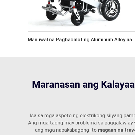
Manuwal na Pagbabalot ng Aluminum A
Maranasan ang Kalayaan
Isa sa mga aspeto ng elektrikong silyang pam
Ang mga taong may problema sa paggalaw ay w
ang mga napakabagong ito
magaan na trav