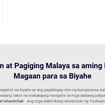
lloy na Elektrikong Wheelchair
 at Pagiging Malaya sa aming 
Magaan para sa Biyahe
pagamit sa biyahe ay ang pagbibigay nito ng kumpiyansa, k
alang takot na makakapag-navigate sa mga abalang palipar
el wheelchair
. Ang mga elektrikong wheelchair ng Youhuan