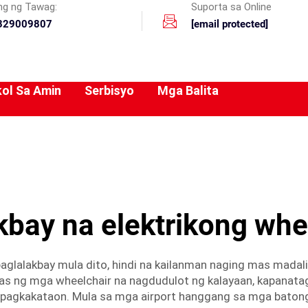
ing ng Tawag:
Suporta sa Online
329009807
[email protected]
ol Sa Amin
Serbisyo
Mga Balita
bay na elektrikong whe
aglalakbay mula dito, hindi na kailanman naging mas madali
tas ng mga wheelchair na nagdudulot ng kalayaan, kapanat
pagkakataon. Mula sa mga airport hanggang sa mga batong 