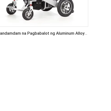
Pandamdam na Pagbabalot ng Aluminum Alloy na Nakahihirapang Elektrikong Wheelchair