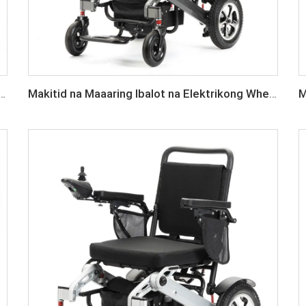
ng Elektrikong Silya sa Gwardya na may Frame na Carbon Fiber
Makitid na Maaaring Ibalot na Elektrikong Wheelchair