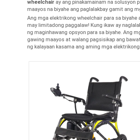
wheelchair
ay ang pinakamainam na solusyon p
maayos na biyahe ang paglalakbay gamit ang mg
Ang mga elektrikong wheelchair para sa biyahe 
may limitadong paggalaw! Kung ikaw ay naglalak
ng maginhawang opsyon para sa biyahe. Ang mg
gawing maayos at walang pagsisikap ang bawat 
ng kalayaan kasama ang aming mga elektrikong 