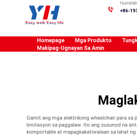
Humihil
+86-19
Homepage
Mga Produkto
Tungk
Makipag-Ugnayan Sa Amin
Maglak
Gamit ang mga elektrikong wheelchair para sa p
limitasyon sa paggalaw. Ito ang susunod na an
komportable at mapagkakatiwalaan sa lahat ng 