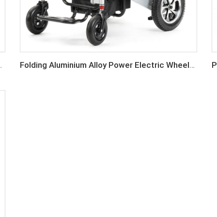
air para sa mga Matatanda
Folding Aluminium Alloy Power Electric Wheelchair