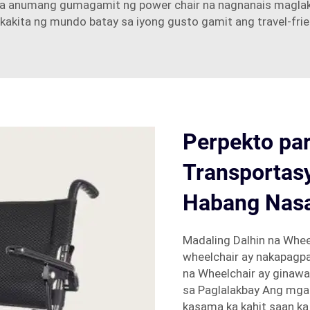
sa anumang gumagamit ng power chair na nagnanais maglak
akita ng mundo batay sa iyong gusto gamit ang travel-frien
Perpekto pa
Transportas
Habang Nasa
Madaling Dalhin na Whee
wheelchair ay nakapagpa
na Wheelchair ay ginaw
sa Paglalakbay Ang mga 
kasama ka kahit saan k