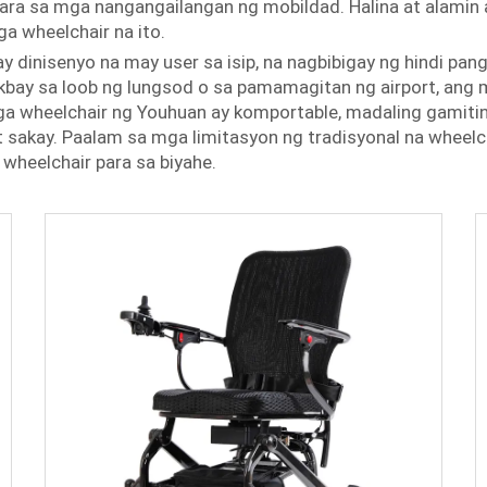
ara sa mga nangangailangan ng mobildad. Halina at alam
a wheelchair na ito.
ay dinisenyo na may user sa isip, na nagbibigay ng hindi 
bay sa loob ng lungsod o sa pamamagitan ng airport, ang m
a wheelchair ng Youhuan ay komportable, madaling gamiti
sakay. Paalam sa mga limitasyon ng tradisyonal na wheelc
wheelchair para sa biyahe.