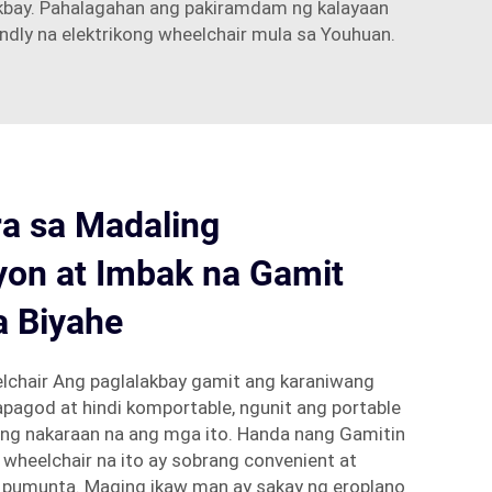
bay. Pahalagahan ang pakiramdam ng kalayaan
dly na elektrikong wheelchair mula sa Youhuan.
ra sa Madaling
yon at Imbak na Gamit
 Biyahe
lchair Ang paglalakbay gamit ang karaniwang
pagod at hindi komportable, ngunit ang portable
ang nakaraan na ang mga ito. Handa nang Gamitin
wheelchair na ito ay sobrang convenient at
a pumunta. Maging ikaw man ay sakay ng eroplano