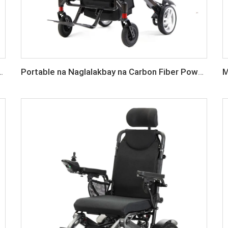
 Fiber, 24V Lithium Battery, Magaan at Maaaring I-fold
Portable na Naglalakbay na Carbon Fiber Power Electric Wheelchair