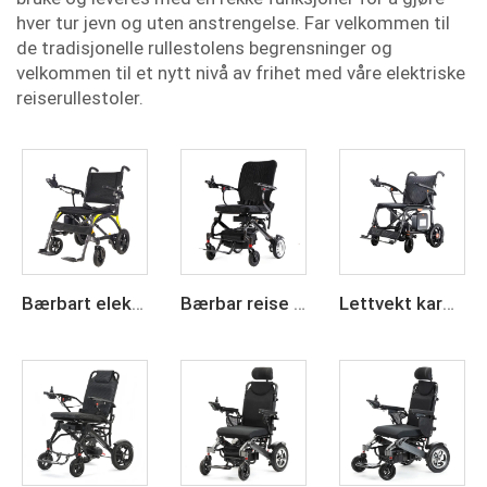
hver tur jevn og uten anstrengelse. Far velkommen til
de tradisjonelle rullestolens begrensninger og
velkommen til et nytt nivå av frihet med våre elektriske
reiserullestoler.
Bærbart elektrisk rullestol i karbonfiber med 24 V litiumbatteri, lettvekt og sammenleggbart
Bærbar reise elektrisk rullestol av karbonfiber
Lettvekt karbonfiber elektrisk rullestol