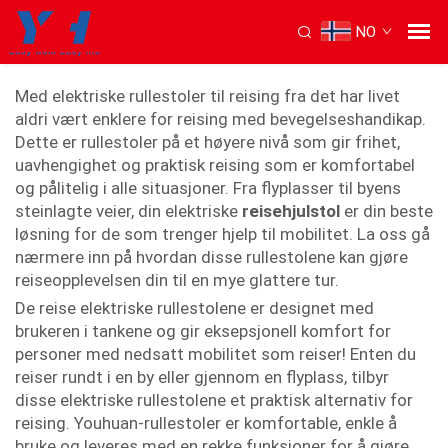
NO
Reiselektrisk rattstol
Med elektriske rullestoler til reising fra det har livet
aldri vært enklere for reising med bevegelseshandikap.
Dette er rullestoler på et høyere nivå som gir frihet,
uavhengighet og praktisk reising som er komfortabel
og pålitelig i alle situasjoner. Fra flyplasser til byens
steinlagte veier, din elektriske
reisehjulstol
er din beste
løsning for de som trenger hjelp til mobilitet. La oss gå
nærmere inn på hvordan disse rullestolene kan gjøre
reiseopplevelsen din til en mye glattere tur.
De reise elektriske rullestolene er designet med
brukeren i tankene og gir eksepsjonell komfort for
personer med nedsatt mobilitet som reiser! Enten du
reiser rundt i en by eller gjennom en flyplass, tilbyr
disse elektriske rullestolene et praktisk alternativ for
reising. Youhuan-rullestoler er komfortable, enkle å
bruke og leveres med en rekke funksjoner for å gjøre