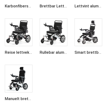
Karbonfiberstel brettbar smart elektrisk rullestol
Brettbar Lettvekts El-ryggstol
Lettvint aluminiumslekke elektrisk rullestol som kan brettes sammen
Reise lettvekt sveipbar elektrisk rullestol for voksne
Rullebar aluminiumslekter elektrisk rullestol
Smart brettbar elektrisk rullestol i aluminiumslegering med nedleggsfunksjon
Manuelt brettbar elektrisk rullestol i aluminiumslegering