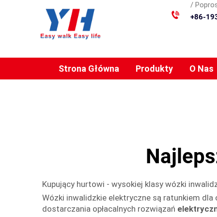
/ Popros
+86-19
Strona Główna
Produkty
O Nas
Najleps
Kupujący hurtowi - wysokiej klasy wózki inwalid
Wózki inwalidzkie elektryczne są ratunkiem dl
dostarczania opłacalnych rozwiązań
elektrycz