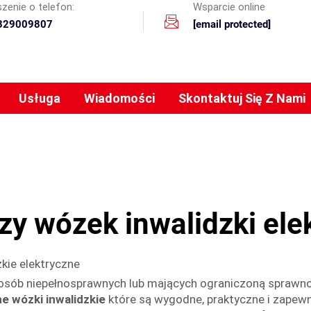
zenie o telefon:
Wsparcie online
329009807
[email protected]
Usługa
Wiadomości
Skontaktuj Się Z Nami
zy wózek inwalidzki ele
zkie elektryczne
a osób niepełnosprawnych lub mających ograniczoną sprawn
ne wózki inwalidzkie
które są wygodne, praktyczne i zapewni