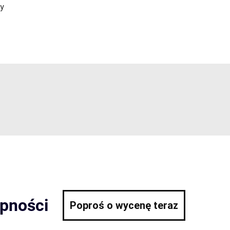
ny
ępności
Poproś o wycenę teraz