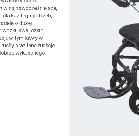
icia asortymentu
h w najnowocześniejsze,
 dla każdego potrzeb,
modele o dużej
e wózki inwalidzkie
cji, w tym łatwy w
 ruchy oraz inne funkcje
 dobrze wykonanego