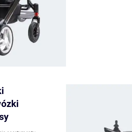
i
wózki
asy