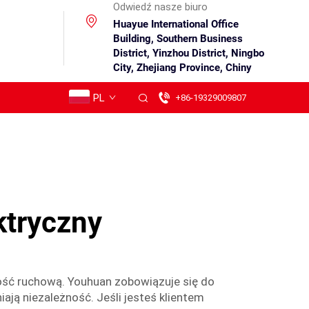
Odwiedź nasze biuro
Huayue International Office
Building, Southern Business
District, Yinzhou District, Ningbo
City, Zhejiang Province, Chiny
PL
+86-19329009807
ktryczny
ość ruchową. Youhuan zobowiązuje się do
ają niezależność. Jeśli jesteś klientem