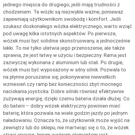
jednego miejsca do drugiego, jeśli mają trudności z
chodzeniem. Te wózki są niezwykle ważne, ponieważ
zapewniają użytkownikom swobodę i komfort. Jeśli
szukasz doskonałego wózka elektrycznego, warto wziąć
pod uwagę kilka istotnych aspektów. Po pierwsze,
wózek musi być solidnie skonstruowany, a jednocześnie
lekki. To nie tylko ułatwia jego przenoszenie, ale także
sprawia, że jest łatwy w użyciu i bezpieczny. Rama jest
zazwyczaj wykonana z aluminium lub stali. Po drugie,
wózek musi być wyposażony w silny silnik. Pozwala to
na płynne poruszanie się, pokonywanie niewielkich
wzniesień czy ramp bez konieczności zbyt mocnego
naciskania joysticka. Dobre silniki również efektywnie
zużywają energię, dzięki czemu bateria działa dłużej. Co
do baterii – dobry wózek elektryczny powinien mieć
baterię, która pozwala na wiele godzin jazdy po jednym
naładowaniu. Oznacza to, że użytkownik może wyjść na
zewnątrz lub do sklepu, nie martwiąc się o to, że wózek
straci energię. Innym ważnym elementem jest