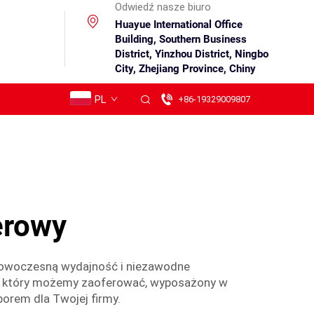
Odwiedź nasze biuro
Huayue International Office
Building, Southern Business
District, Yinzhou District, Ningbo
City, Zhejiang Province, Chiny
PL
+86-19329009807
erowy
y nowoczesną wydajność i niezawodne
y, który możemy zaoferować, wyposażony w
orem dla Twojej firmy.