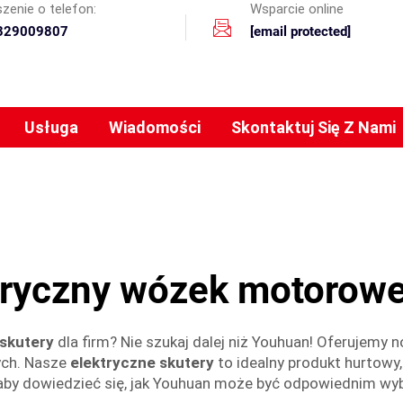
zenie o telefon:
Wsparcie online
329009807
[email protected]
Usługa
Wiadomości
Skontaktuj Się Z Nami
tryczny wózek motorow
 skutery
dla firm? Nie szukaj dalej niż Youhuan! Oferujem
ych. Nasze
elektryczne skutery
to idealny produkt hurtow
, aby dowiedzieć się, jak Youhuan może być odpowiednim wyb