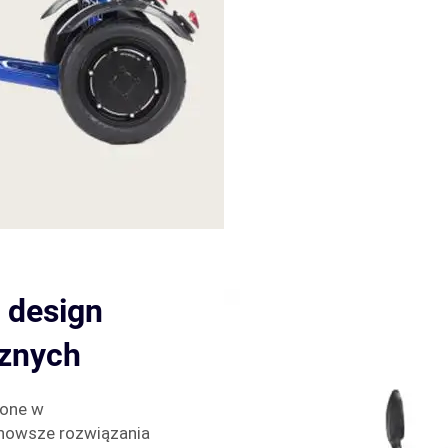
 design
cznych
żone w
jnowsze rozwiązania