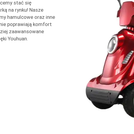
hcemy stać się
ą na rynku! Nasze
my hamulcowe oraz inne
cznie poprawiają komfort
dziej zaawansowane
ięki Youhuan.