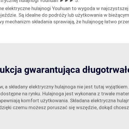
lektrycznej hulajnogi Youhuan ►►► 5.
ne elektryczne hulajnogi Youhuan to wygoda w najczystszej 
eździe. Są idealne do podróży lub użytkowania w bieżącym r
twy mechanizm składania sprawiają, że hulajnogę łatwo prze
rukcja gwarantująca długotrwał
w, a składany elektryczny hulajnoga nie jest tutaj wyjątki
 dostępne na rynku. Hulajnoga jest wykonana z trwałe materi
wniają komfort użytkowania. Składana elektryczna hulajno
dzięki czemu możesz poruszać się wszędzie, dokąd chcesz