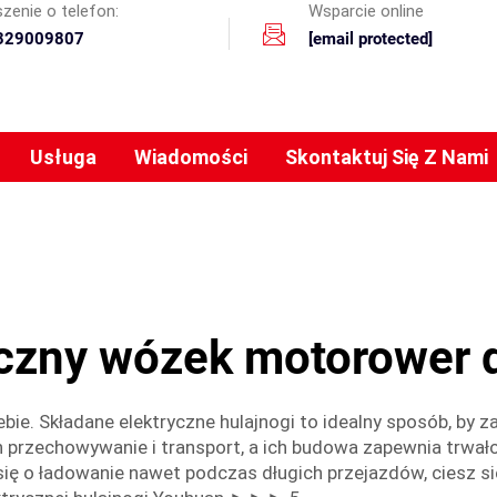
zenie o telefon:
Wsparcie online
329009807
[email protected]
Usługa
Wiadomości
Skontaktuj Się Z Nami
yczny wózek motorower d
bie. Składane elektryczne hulajnogi to idealny sposób, by 
ich przechowywanie i transport, a ich budowa zapewnia trw
w się o ładowanie nawet podczas długich przejazdów, ciesz