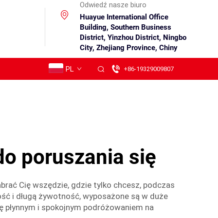
Odwiedź nasze biuro
Huayue International Office
Building, Southern Business
District, Yinzhou District, Ningbo
City, Zhejiang Province, Chiny
PL
+86-19329009807
o poruszania się
zabrać Cię wszędzie, gdzie tylko chcesz, podczas
ałość i długą żywotność, wyposażone są w duże
 się płynnym i spokojnym podróżowaniem na