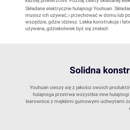
każdej powierzchni. Poznaj zalety składanej e
Składane elektryczne hulajnogi Youhuan. Składa
musisz ich używać, i przechować w domu lub poj
wszędzie, gdzie idziesz. Lekka konstrukcja i ła
używana, gdziekolwiek byś się znalazł.
Solidna konst
Youhuan cieszy się z jakości swoich produktó
hulajnoga przetrwa wszystkie inne hulajnogi
kierownice z miękkimi gumowymi uchwytami zape