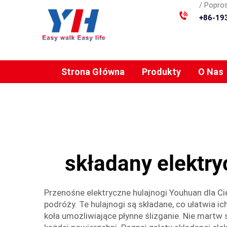
/ Popros
+86-19
Strona Główna
Produkty
O Nas
składany elektr
Przenośne elektryczne hulajnogi Youhuan dla Cie
podróży. Te hulajnogi są składane, co ułatwia 
koła umożliwiające płynne ślizganie. Nie mart