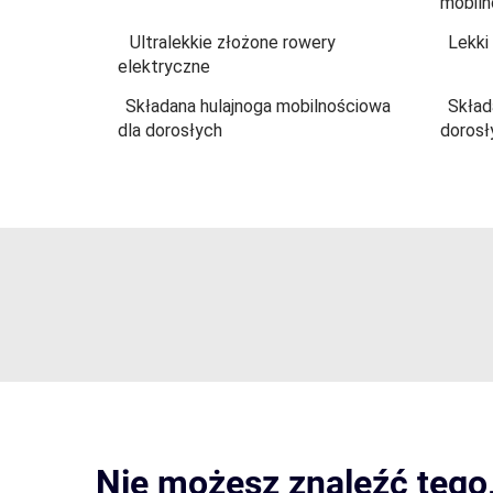
mobiln
Ultralekkie złożone rowery
Lekki
elektryczne
Składana hulajnoga mobilnościowa
Skład
dla dorosłych
dorosł
Nie możesz znaleźć tego