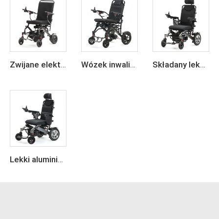
Zwijane elektryczne inwalidzkie krzesło z włókna węglowego o lekkiej konstrukcji
Wózek inwalidzki z ramą z włókna węglowego, składany, inteligentny, elektryczny
Składany lekki wózek inwalidzki elektryczny
Lekki aluminiowy składany wózek elektryczny