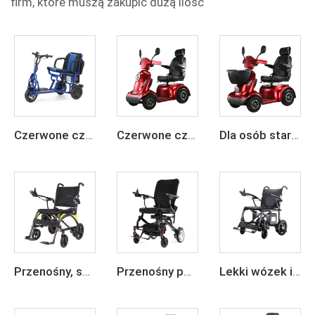
firm, które muszą zakupić dużą ilość
Czerwone czterokołowe elektryczne krzesło inwalidzkie dla seniorów
Czerwone czterokołowe elektryczne krzesło inwalidzkie dla seniorów
Dla osób starszych, 4-kołowy elektryczny wózek mobilności do podróżowania
Przenośny, składany wózek inwalidzki elektryczny z włókna węglowego, z lekkim akumulatorem litowym 24 V
Przenośny podróżny wózek z włókna węglowego z napędem elektrycznym
Lekki wózek inwalidzki z włókna węglowego z napędem elektrycznym