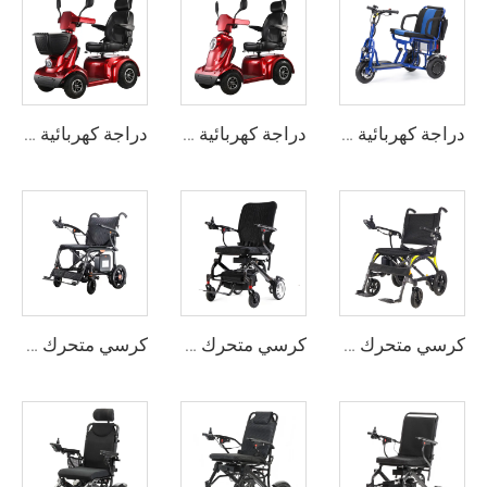
دراجة كهربائية حمراء بأربع عجلات لكبار السن
دراجة كهربائية حمراء بأربع عجلات لكبار السن
دراجة كهربائية متنقلة بأربع عجلات للسفر لكبار السن البالغين
كرسي متحرك كهربائي خفيف الوزن قابل للطي يعمل ببطارية ليثيوم 24 فولت من ألياف الكربون المحمولة
كرسي متحرك كهربائي بمحرك من ألياف الكربون خفيف الوزن وقابل للنقل أثناء السفر
كرسي متحرك كهربائي خفيف الوزن من ألياف الكربون