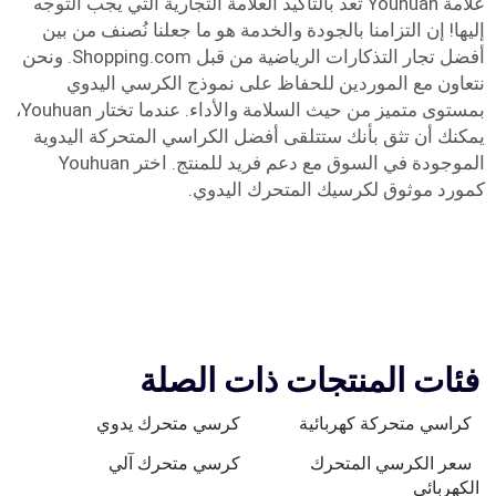
علامة Youhuan تُعد بالتأكيد العلامة التجارية التي يجب التوجه
إليها! إن التزامنا بالجودة والخدمة هو ما جعلنا نُصنف من بين
أفضل تجار التذكارات الرياضية من قبل Shopping.com. ونحن
نتعاون مع الموردين للحفاظ على نموذج الكرسي اليدوي
بمستوى متميز من حيث السلامة والأداء. عندما تختار Youhuan،
يمكنك أن تثق بأنك ستتلقى أفضل الكراسي المتحركة اليدوية
الموجودة في السوق مع دعم فريد للمنتج. اختر Youhuan
كمورد موثوق لكرسيك المتحرك اليدوي.
فئات المنتجات ذات الصلة
كراسي متحركة كهربائية
كرسي متحرك يدوي
سعر الكرسي المتحرك
كرسي متحرك آلي
الكهربائي