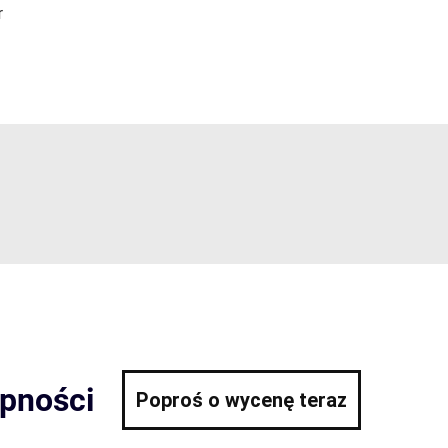
r
ępności
Poproś o wycenę teraz