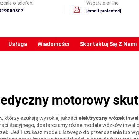
zenie o telefon:
Wsparcie online
329009807
[email protected]
Usługa
Wiadomości
Skontaktuj Się Z Nami
edyczny motorowy skut
, którzy szukają wysokiej jakości
elektryczny wózek inwal
ehabilitacyjnego, dostarczamy różne modele wózków inwali
b. Jeśli szukasz modelu łatwego do przenoszenia lub wy