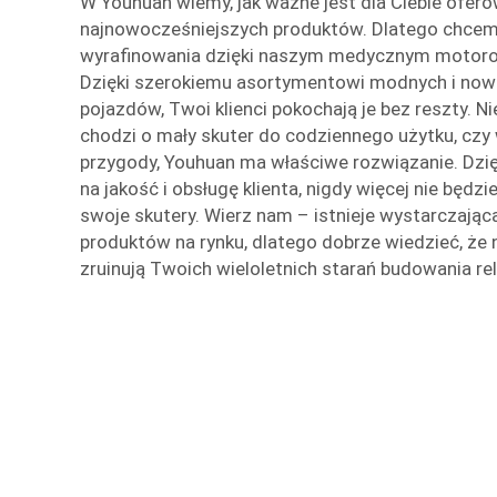
W Youhuan wiemy, jak ważne jest dla Ciebie ofer
najnowocześniejszych produktów. Dlatego chcem
wyrafinowania dzięki naszym medycznym motor
Dzięki szerokiemu asortymentowi modnych i now
pojazdów, Twoi klienci pokochają je bez reszty. Ni
chodzi o mały skuter do codziennego użytku, cz
przygody, Youhuan ma właściwe rozwiązanie. Dzi
na jakość i obsługę klienta, nigdy więcej nie będz
swoje skutery. Wierz nam – istnieje wystarczająca
produktów na rynku, dlatego dobrze wiedzieć, że 
zruinują Twoich wieloletnich starań budowania rela