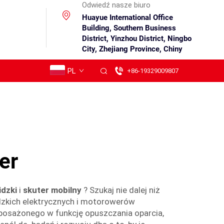
Odwiedź nasze biuro
Huayue International Office
Building, Southern Business
District, Yinzhou District, Ningbo
City, Zhejiang Province, Chiny
PL
+86-19329009807
er
idzki
i
skuter mobilny
? Szukaj nie dalej niż
dzkich elektrycznych i motorowerów
posażonego w funkcję opuszczania oparcia,