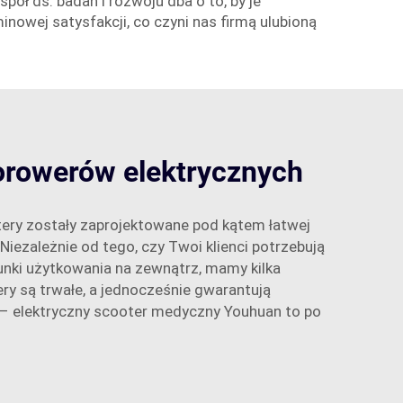
ół ds. badań i rozwoju dba o to, by je
nowej satysfakcji, co czyni nas firmą ulubioną
orowerów elektrycznych
ery zostały zaprojektowane pod kątem łatwej
iezależnie od tego, czy Twoi klienci potrzebują
nki użytkowania na zewnątrz, mamy kilka
ry są trwałe, a jednocześnie gwarantują
– elektryczny scooter medyczny Youhuan to po