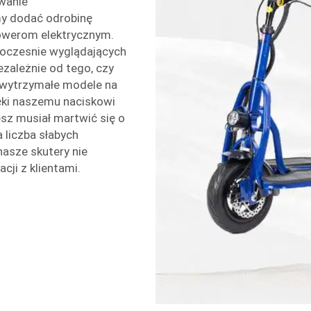
owanie
y dodać odrobinę
owerom elektrycznym.
oczesnie wyglądających
ezależnie od tego, czy
y wytrzymałe modele na
ęki naszemu naciskowi
iesz musiał martwić się o
 liczba słabych
nasze skutery nie
cji z klientami.