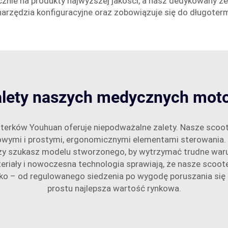
znie na produkty najwyższej jakości, a nasz dedykowany zesp
arzędzia konfiguracyjne oraz zobowiązuje się do długotermi
 zalety naszych medycznych mot
erków Youhuan oferuje niepodważalne zalety. Nasze scoot
towymi i prostymi, ergonomicznymi elementami sterowania. N
zy szukasz modelu stworzonego, by wytrzymać trudne waru
teriały i nowoczesna technologia sprawiają, że nasze scoote
ko – od regulowanego siedzenia po wygodę poruszania się 
prostu najlepsza wartość rynkowa.