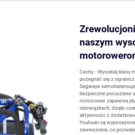
Zrewolucjoni
naszym wyso
motorowero
Cechy - Wysokiej klasy
pożegnać się z ogranicz
Segwaye samobalansując
bezpieczne poruszanie s
motorower zapewnia pły
obowiązkach, dzięki cze
aktywności z dodatkową
Youhuan są wyposażone
zawieszenie, co pozwal